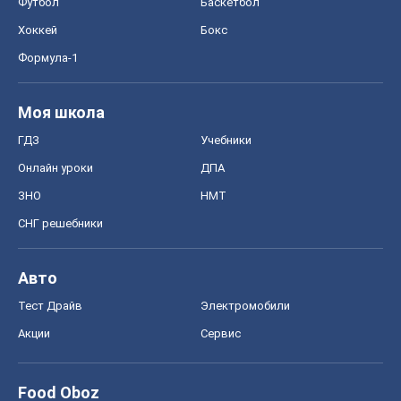
Футбол
Баскетбол
Хоккей
Бокс
Формула-1
Моя школа
ГДЗ
Учебники
Онлайн уроки
ДПА
ЗНО
НМТ
СНГ решебники
Авто
Тест Драйв
Электромобили
Акции
Сервис
Food Oboz