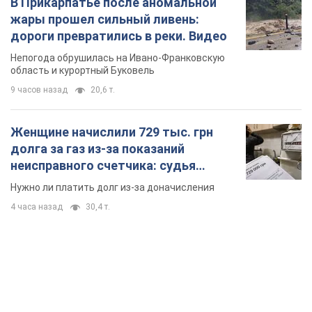
В Прикарпатье после аномальной
жары прошел сильный ливень:
дороги превратились в реки. Видео
Непогода обрушилась на Ивано-Франковскую
область и курортный Буковель
9 часов назад
20,6 т.
Женщине начислили 729 тыс. грн
долга за газ из-за показаний
неисправного счетчика: судья
вынес неожиданное решение
Нужно ли платить долг из-за доначисления
4 часа назад
30,4 т.