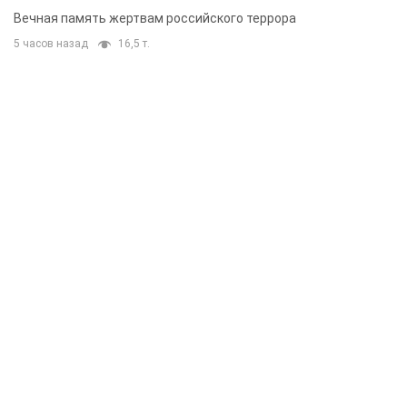
муж и внук
Вечная память жертвам российского террора
5 часов назад
16,5 т.