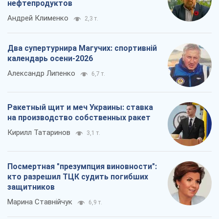
нефтепродуктов
Андрей Клименко
2,3 т.
Два супертурнира Магучих: спортивній
календарь осени-2026
Александр Липенко
6,7 т.
Ракетный щит и меч Украины: ставка
на производство собственных ракет
Кирилл Татаринов
3,1 т.
Посмертная "презумпция виновности":
кто разрешил ТЦК судить погибших
защитников
Марина Ставнійчук
6,9 т.