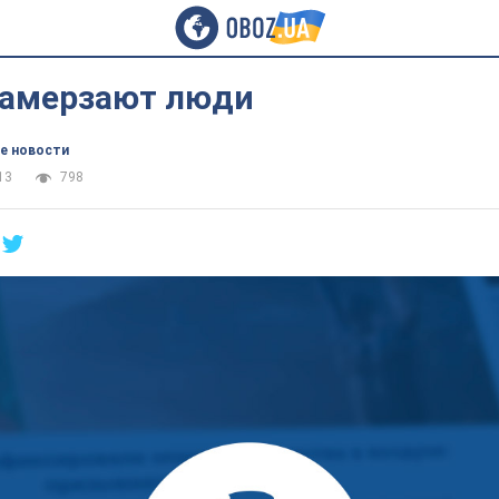
замерзают люди
е новости
13
798