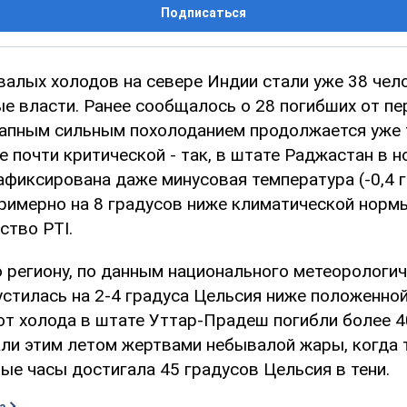
Подписаться
алых холодов на севере Индии стали уже 38 чел
ые власти. Ранее сообщалось о 28 погибших от п
запным сильным похолоданием продолжается уже
е почти критической - так, в штате Раджастан в но
афиксирована даже минусовая температура (-0,4 г
примерно на 8 градусов ниже климатической норм
ство PTI.
о региону, по данным национального метеорологи
устилась на 2-4 градуса Цельсия ниже положенной
от холода в штате Уттар-Прадеш погибли более 4
али этим летом жертвами небывалой жары, когда 
ые часы достигала 45 градусов Цельсия в тени.