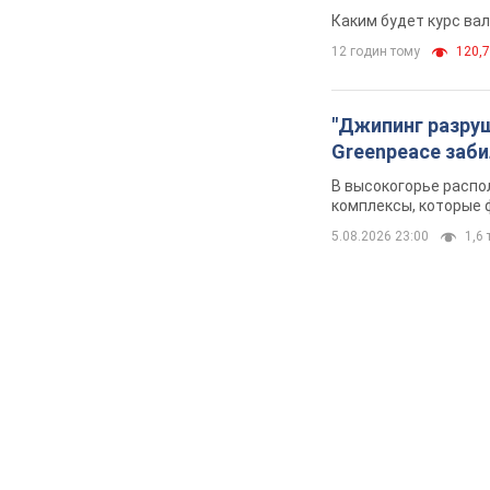
Каким будет курс ва
12 годин тому
120,7
"Джипинг разру
Greenpeace заби
В высокогорье распо
комплексы, которые 
5.08.2026 23:00
1,6 