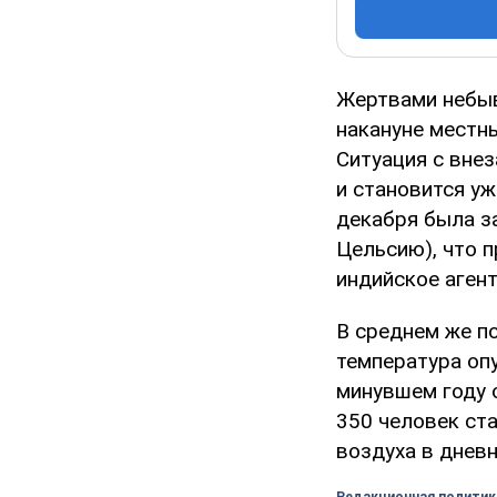
Жертвами небыв
накануне местн
Ситуация с вне
и становится уж
декабря была з
Цельсию), что 
индийское агент
В среднем же п
температура оп
минувшем году 
350 человек ст
воздуха в дневн