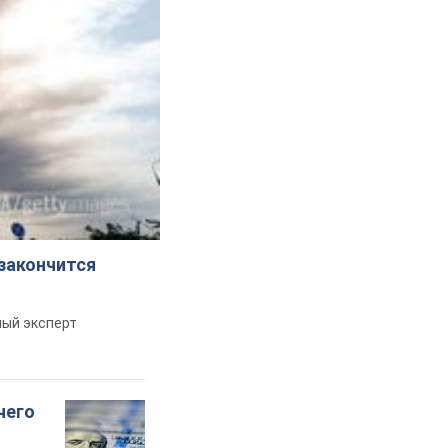
 закончится
ный эксперт
чего