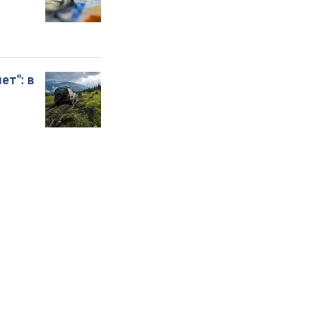
ет": в