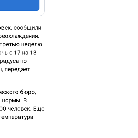
овек, сообщили
ереохлаждения.
 третью неделю
чь с 17 на 18
радуса по
ы, передает
ческого бюро,
 нормы. В
00 человек. Еще
температура