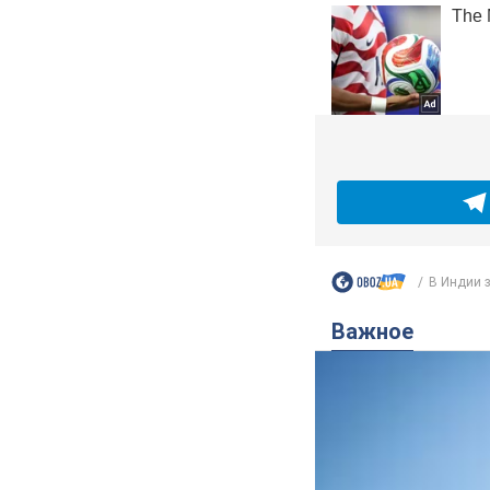
В Индии з
Важное