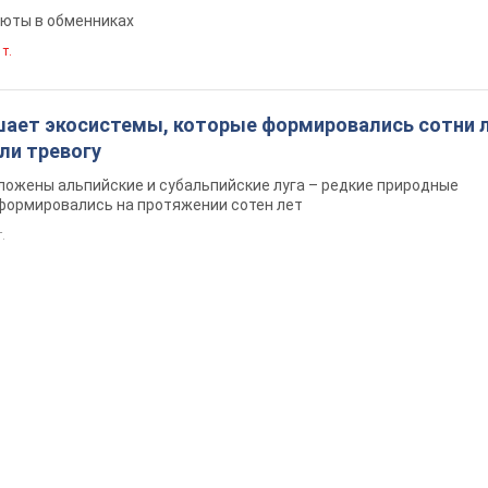
люты в обменниках
 т.
шает экосистемы, которые формировались сотни л
ли тревогу
ложены альпийские и субальпийские луга – редкие природные
формировались на протяжении сотен лет
т.