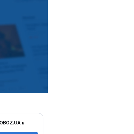
 OBOZ.UA в