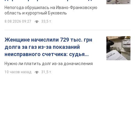
Непогода обрушилась на Ивано-Франковскую
область и курортный Буковель
8.08.2026 09:27
33,5 т.
Женщине начислили 729 тыс. грн
долга за газ из-за показаний
неисправного счетчика: судья
вынес неожиданное решение
Нужно ли платить долг из-за доначисления
10 часов назад
31,5 т.