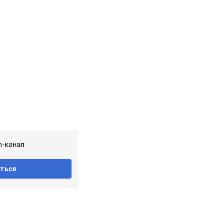
m-канал
ться