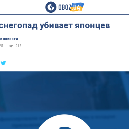
снегопад убивает японцев
е новости
25
918