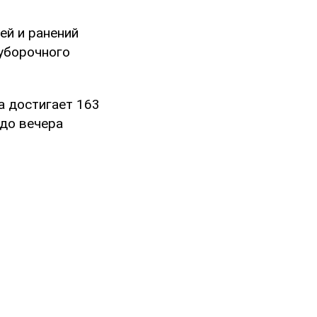
ей и ранений
оуборочного
а достигает 163
 до вечера