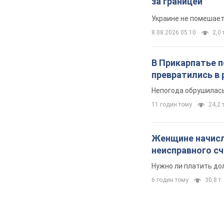
за границей
Украине не помешает
8.08.2026 05:10
2,0 
В Прикарпатье 
превратились в 
Непогода обрушилась
11 годин тому
24,2 т
Женщине начисли
неисправного с
Нужно ли платить до
6 годин тому
30,8 т.