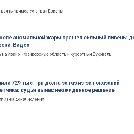
 взять пример со стран Европы
т.
после аномальной жары прошел сильный ливень: д
реки. Видео
 на Ивано-Франковскую область и курортный Буковель
.
ли 729 тыс. грн долга за газ из-за показаний
четчика: судья вынес неожиданное решение
лг из-за доначисления