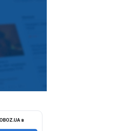
 OBOZ.UA в