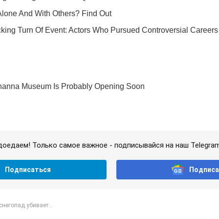
доедаем! Только самое важное - подписывайся на наш Telegra
Подписаться
Подписа
негопад убивает...