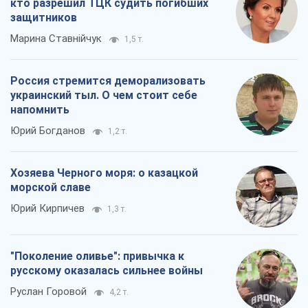
кто разрешил ТЦК судить погибших
защитников
Марина Ставнійчук
1,5 т.
Россия стремится деморализовать
украинский тыл. О чем стоит себе
напомнить
Юрий Богданов
1,2 т.
Хозяева Черного моря: о казацкой
морской славе
Юрий Кирпичев
1,3 т.
"Поколение оливье": привычка к
русскому оказалась сильнее войны
Руслан Горовой
4,2 т.