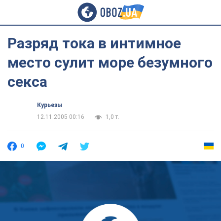
Разряд тока в интимное
место сулит море безумного
секса
Курьезы
12.11.2005 00:16
1,0 т.
0