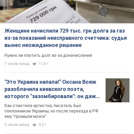
Женщине начислили 729 тыс. грн долга за газ
из-за показаний неисправного счетчика: судья
вынес неожиданное решение
Нужно ли платить долг из-за доначисления
7 часов назад
11,6 т.
"Это Украина напала!" Оксана Вояж
разоблачила киевского поэта,
которого "зазомбировали": он даже
русского не знал, а теперь хочет
Как отметила артистка, писатель был
геноцида украинцев
поклонником Украины, но после переезда в РФ
ему "промыли мозги"
5 часов назад
8,2 т.