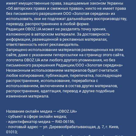
имеет имущественные права, защищаемые законом Украины
«Об авторских правах и смежных правах», никто не имеет права
без письменного разрешения ООО «Золотая середина» их
использовать, они не подлежат дальнейшему воспроизводству,
переводу, распространению в любой форме.
Редакция OBOZ.UA может не разделять точку зрения,
изложенную в авторском материале. За достоверность
информации, размещенной в рекламных материалах,
ответственность несет рекламодатель.
Запрещено использование материалов размещенных на этом
сайте, даже с указанием гиперссылки на страницу этого сайта,
логотипа OBOZ.UA или любого другого упоминания, но без
письменного разрешения Редакции/ООО «Золотая середина»
Незаконным использованием материалов будет считаться:
любое копирование, публикация, перепечатка, последующее
распространение, использование, переработка с
использованием, включением в состав других материалов,
распространение, адаптация, перевод и другие подобные
изменения материала.
Название онлайн медиа — «OBOZ.UA»
- субъект в сфере онлайн медиа;
- идентификатор медиа — R40-06156;
- почтовый адрес — ул. Деревообрабатывающая, д. 7, г. Киев,
01013;