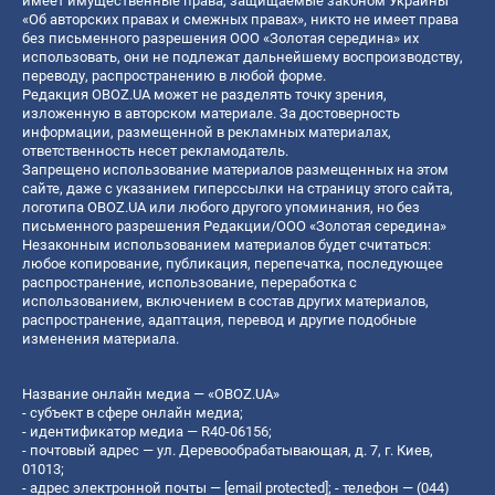
имеет имущественные права, защищаемые законом Украины
«Об авторских правах и смежных правах», никто не имеет права
без письменного разрешения ООО «Золотая середина» их
использовать, они не подлежат дальнейшему воспроизводству,
переводу, распространению в любой форме.
Редакция OBOZ.UA может не разделять точку зрения,
изложенную в авторском материале. За достоверность
информации, размещенной в рекламных материалах,
ответственность несет рекламодатель.
Запрещено использование материалов размещенных на этом
сайте, даже с указанием гиперссылки на страницу этого сайта,
логотипа OBOZ.UA или любого другого упоминания, но без
письменного разрешения Редакции/ООО «Золотая середина»
Незаконным использованием материалов будет считаться:
любое копирование, публикация, перепечатка, последующее
распространение, использование, переработка с
использованием, включением в состав других материалов,
распространение, адаптация, перевод и другие подобные
изменения материала.
Название онлайн медиа — «OBOZ.UA»
- субъект в сфере онлайн медиа;
- идентификатор медиа — R40-06156;
- почтовый адрес — ул. Деревообрабатывающая, д. 7, г. Киев,
01013;
- адрес электронной почты —
[email protected]
; - телефон — (044)