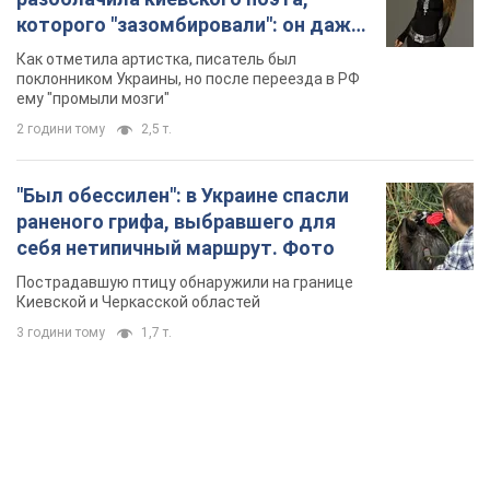
которого "зазомбировали": он даже
русского не знал, а теперь хочет
Как отметила артистка, писатель был
геноцида украинцев
поклонником Украины, но после переезда в РФ
ему "промыли мозги"
2 години тому
2,5 т.
"Был обессилен": в Украине спасли
раненого грифа, выбравшего для
себя нетипичный маршрут. Фото
Пострадавшую птицу обнаружили на границе
Киевской и Черкасской областей
3 години тому
1,7 т.