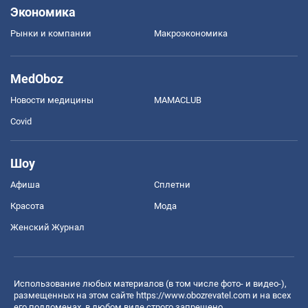
Экономика
Рынки и компании
Mакроэкономика
MedOboz
Новости медицины
MAMACLUB
Covid
Шоу
Афиша
Сплетни
Красота
Мода
Женский Журнал
Использование любых материалов (в том числе фото- и видео-),
размещенных на этом сайте
https://www.obozrevatel.com
и на всех
его поддоменах, в любом виде строго запрещено.