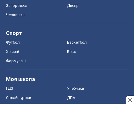
ГДЗ
Учебники
Онлайн уроки
ДПА
ЗНО
НМТ
СНГ решебники
Авто
Тест Драйв
Электромобили
Акции
Сервис
Food Oboz
Рецепты
Напитки
Диеты
Экономика