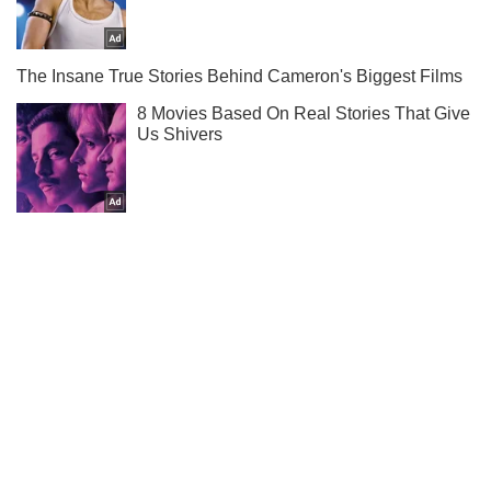
Ты еще не читаешь наш Telegram? А зря! Подписывайся
Подписаться
Подписаться
Lady Oboz
Больше не в...
Важное