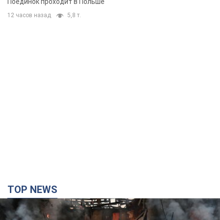
TOP NEWS
Кремль "сжигает" последние запасы
баллистики в Украине: что будет далее?
Интервью с Шарпом
В июле страна-агрессор установила "рекорд" по количеству