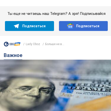
Банки "готовятся" к новому курсу доллара:
украинцам рассказали, чего ожидать в
ближайшие дни
Каким будет курс валюты в обменниках
10 часов назад
149,0 т.
Украинцам обещают по 850 грн от
мобильных операторов: что не так с
этими сообщениями