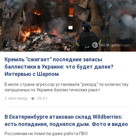
запущенных по Украине баллистических ракет
2 часа назад
20,4 т.
В Екатеринбурге атакован склад Wildberries:
есть попадания, поднялся дым. Фото и видео
Россиянам не помогла даже работа ПВО
час назад
6,0 т.
С 1 сентября украинским учителям повысят
зарплаты: Корецкий раскрыл подробности
Одновременно с повышением зарплат педагогам
правительство объявило об увеличении студенческих
стипендий
8 часов назад
7,6 т.