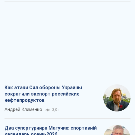
Как атаки Сил обороны Украины
сократили экспорт российских
нефтепродуктов
Андрей Клименко
3,0 т.
Два супертурнира Магучих: спортивній
календарь осени-2026
Александр Липенко
8,8 т.
Ракетный щит и меч Украины: ставка
на производство собственных ракет
Кирилл Татаринов
3,6 т.
Посмертная "презумпция виновности":
кто разрешил ТЦК судить погибших
защитников