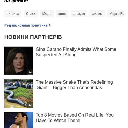
на фейки!
актриса
Стиль
Мода
кино
звезды
фильм
Марго Роб
Редакционная политика