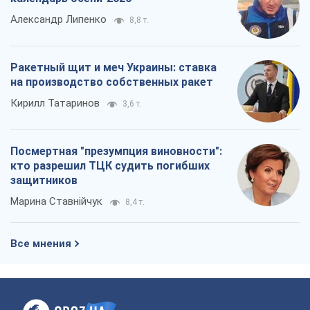
Марина Ставнійчук
8,4 т.
Все мнения
О компании
Команда
Правовая информация
Политика
конфиденциальности
Реклама на сайте
Документы
Редакционная политика
Журналисты OBOZ.UA на месте
событий
OBOZ.UA
Политика