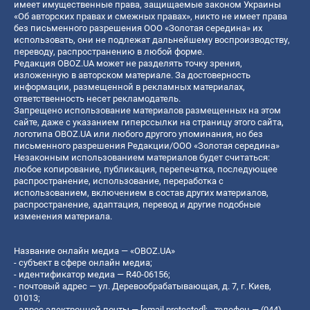
имеет имущественные права, защищаемые законом Украины
«Об авторских правах и смежных правах», никто не имеет права
без письменного разрешения ООО «Золотая середина» их
использовать, они не подлежат дальнейшему воспроизводству,
переводу, распространению в любой форме.
Редакция OBOZ.UA может не разделять точку зрения,
изложенную в авторском материале. За достоверность
информации, размещенной в рекламных материалах,
ответственность несет рекламодатель.
Запрещено использование материалов размещенных на этом
сайте, даже с указанием гиперссылки на страницу этого сайта,
логотипа OBOZ.UA или любого другого упоминания, но без
письменного разрешения Редакции/ООО «Золотая середина»
Незаконным использованием материалов будет считаться:
любое копирование, публикация, перепечатка, последующее
распространение, использование, переработка с
использованием, включением в состав других материалов,
распространение, адаптация, перевод и другие подобные
изменения материала.
Название онлайн медиа — «OBOZ.UA»
- субъект в сфере онлайн медиа;
- идентификатор медиа — R40-06156;
- почтовый адрес — ул. Деревообрабатывающая, д. 7, г. Киев,
01013;
- адрес электронной почты —
[email protected]
; - телефон — (044)