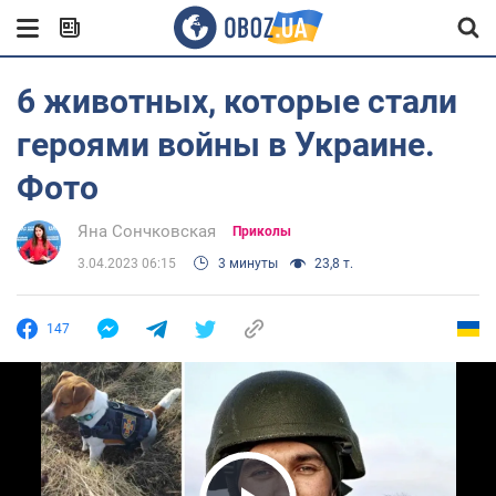
6 животных, которые стали
героями войны в Украине.
Фото
Яна Сончковская
Приколы
3.04.2023 06:15
3 минуты
23,8 т.
147