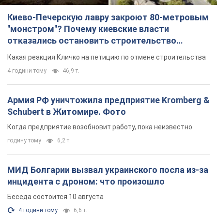
Киево-Печерскую лавру закроют 80-метровым
"монстром"? Почему киевские власти
отказались остановить строительство
небоскреба "московского верующего"
Какая реакция Кличко на петицию по отмене строительства
4 години тому
46,9 т.
Армия РФ уничтожила предприятие Kromberg &
Schubert в Житомире. Фото
Когда предприятие возобновит работу, пока неизвестно
годину тому
6,2 т.
МИД Болгарии вызвал украинского посла из-за
инцидента с дроном: что произошло
Беседа состоится 10 августа
4 години тому
6,6 т.