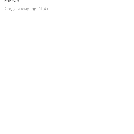
FREYJA
2 години тому
31,4 т.