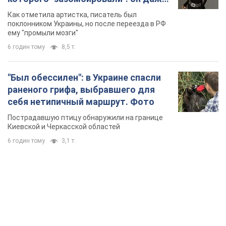
русского не знал, а теперь хочет
Как отметила артистка, писатель был
геноцида украинцев
поклонником Украины, но после переезда в РФ
ему "промыли мозги"
6 годин тому
8,5 т.
"Был обессилен": в Украине спасли
раненого грифа, выбравшего для
себя нетипичный маршрут. Фото
Пострадавшую птицу обнаружили на границе
Киевской и Черкасской областей
6 годин тому
3,1 т.