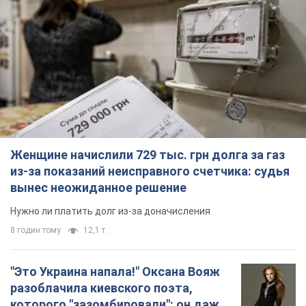
Женщине начислили 729 тыс. грн долга за газ
из-за показаний неисправного счетчика: судья
вынес неожиданное решение
Нужно ли платить долг из-за доначисления
8 годин тому
12,1 т.
"Это Украина напала!" Оксана Вояж
разоблачила киевского поэта,
которого "зазомбировали": он даже