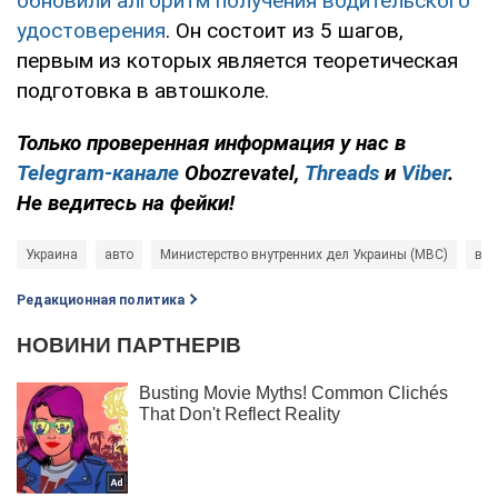
обновили алгоритм получения водительского
удостоверения
. Он состоит из 5 шагов,
первым из которых является теоретическая
подготовка в автошколе.
Только проверенная информация у нас в
Telegram-канале
Obozrevatel,
Threads
и
Viber
.
Не ведитесь на фейки!
Украина
авто
Министерство внутренних дел Украины (МВС)
вод
Редакционная политика