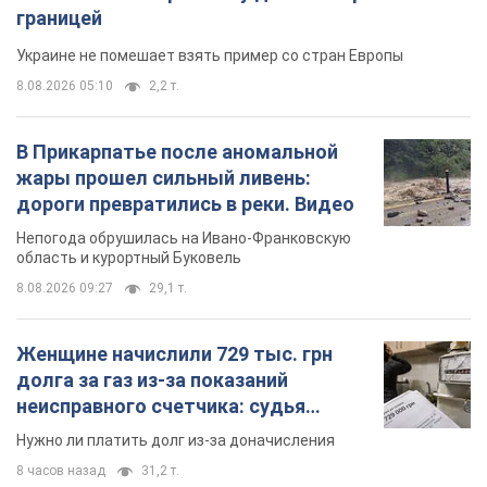
границей
Украине не помешает взять пример со стран Европы
8.08.2026 05:10
2,2 т.
В Прикарпатье после аномальной
жары прошел сильный ливень:
дороги превратились в реки. Видео
Непогода обрушилась на Ивано-Франковскую
область и курортный Буковель
8.08.2026 09:27
29,1 т.
Женщине начислили 729 тыс. грн
долга за газ из-за показаний
неисправного счетчика: судья
вынес неожиданное решение
Нужно ли платить долг из-за доначисления
8 часов назад
31,2 т.