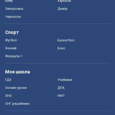
Киев
Харьков
Запорожье
Днепр
Черкассы
Спорт
Футбол
Баскетбол
Хоккей
Бокс
Формула-1
Моя школа
ГДЗ
Учебники
Онлайн уроки
ДПА
ЗНО
НМТ
СНГ решебники