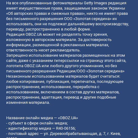
На все опубликованные фотоматериалы Getty Images редакция
имеет имущественные права, защищаемые законом Украины
«Об авторских правах и смежных правах», никто не имеет права
без письменного разрешения ООО «Золотая середина» их
использовать, они не подлежат дальнейшему воспроизводству,
переводу, распространению в любой форме.
Редакция OBOZ.UA может не разделять точку зрения,
изложенную в авторском материале. За достоверность
информации, размещенной в рекламных материалах,
ответственность несет рекламодатель.
Запрещено использование материалов размещенных на этом
сайте, даже с указанием гиперссылки на страницу этого сайта,
логотипа OBOZ.UA или любого другого упоминания, но без
письменного разрешения Редакции/ООО «Золотая середина»
Незаконным использованием материалов будет считаться:
любое копирование, публикация, перепечатка, последующее
распространение, использование, переработка с
использованием, включением в состав других материалов,
распространение, адаптация, перевод и другие подобные
изменения материала.
Название онлайн медиа — «OBOZ.UA»
- субъект в сфере онлайн медиа;
- идентификатор медиа — R40-06156;
- почтовый адрес — ул. Деревообрабатывающая, д. 7, г. Киев,