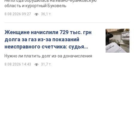
Непогода обрушилась на Ивано-Франковскую
область и курортный Буковель
8.08.2026 09:27
36,1 т.
Женщине начислили 729 тыс. грн
долга за газ из-за показаний
неисправного счетчика: судья
вынес неожиданное решение
Нужно ли платить долг из-за доначисления
8.08.2026 14:43
31,7 т.