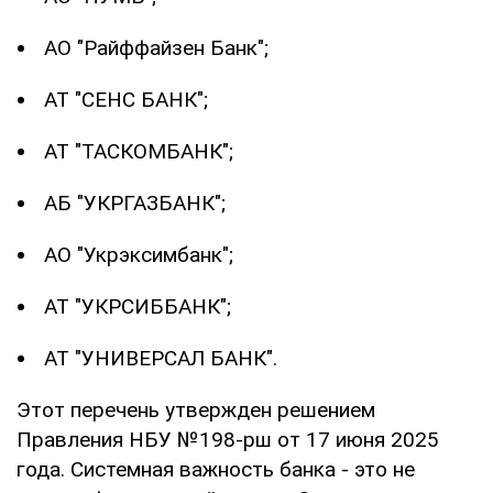
АО "Райффайзен Банк";
АТ "СЕНС БАНК";
АТ "ТАСКОМБАНК";
АБ "УКРГАЗБАНК";
АО "Укрэксимбанк";
АТ "УКРСИББАНК";
АТ "УНИВЕРСАЛ БАНК".
Этот перечень утвержден решением
Правления НБУ №198-рш от 17 июня 2025
года. Системная важность банка - это не