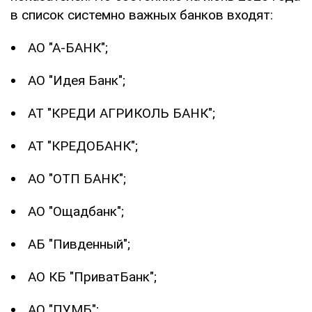
в список системно важных банков входят:
АО "А-БАНК";
АО "Идея Банк";
АТ "КРЕДИ АГРИКОЛЬ БАНК";
АТ "КРЕДОБАНК";
АО "ОТП БАНК";
АО "Ощадбанк";
АБ "Пивденный";
АО КБ "ПриватБанк";
АО "ПУМБ";