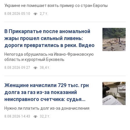
Украине не помешает взять пример со стран Европы
8.08.2026 05:10
2,7 т.
В Прикарпатье после аномальной
жары прошел сильный ливень:
дороги превратились в реки. Видео
Непогода обрушилась на Ивано-Франковскую
область и курортный Буковель
8.08.2026 09:27
38,4 т.
Женщине начислили 729 тыс. грн
долга за газ из-за показаний
неисправного счетчика: судья
вынес неожиданное решение
Нужно ли платить долг из-за доначисления
8.08.2026 14:43
32,2 т.