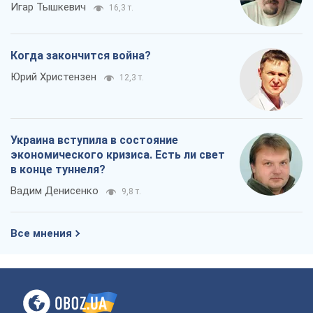
Вадим Денисенко
9,8 т.
Все мнения
О компании
Команда
Правовая информация
Политика
конфиденциальности
Реклама на сайте
Документы
Редакционная политика
Журналисты OBOZ.UA на месте
событий
OBOZ.UA
Политика