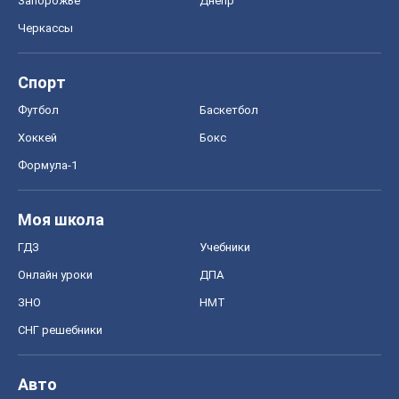
ГДЗ
Учебники
Онлайн уроки
ДПА
ЗНО
НМТ
СНГ решебники
Авто
Тест Драйв
Электромобили
Акции
Сервис
Food Oboz
Рецепты
Напитки
Диеты
Экономика