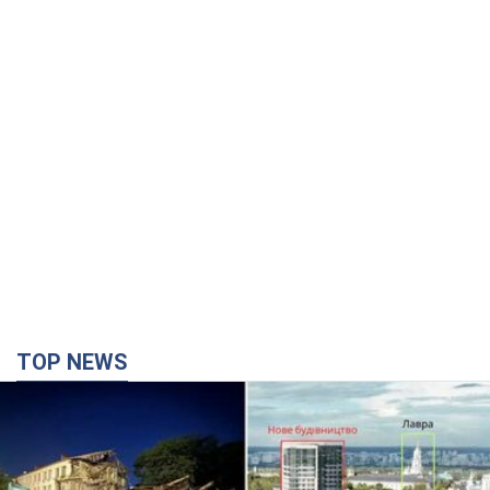
TOP NEWS
Киево-Печерскую лавру закроют 80-метровым
"монстром"? Почему киевские власти
отказались остановить строительство
небоскреба "московского верующего"
Какая реакция Кличко на петицию по отмене строительства
час назад
9,7 т.