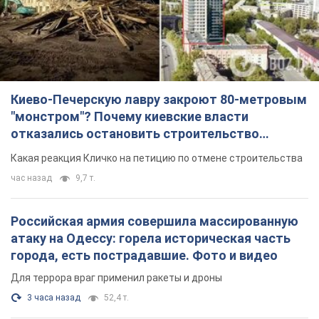
Российская армия совершила массированную
атаку на Одессу: горела историческая часть
города, есть пострадавшие. Фото и видео
Для террора враг применил ракеты и дроны
3 часа назад
52,4 т.
«Они воюют против продовольственной
безопасности мира!» Зеленский заявил, что
российская армия вновь обстреляла порт в
Одессе
Только за неделю против Украины было применено десятки
ракет, большинство из которых – баллистические
2 часа назад
657