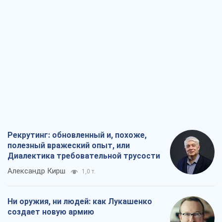
Рекрутинг: обновленный и, похоже,
полезный вражеский опыт, или
Диалектика требовательной трусости
Александр Кирш
1,0 т.
Ни оружия, ни людей: как Лукашенко
создает новую армию
Игар Тышкевич
16,3 т.
Когда закончится война?
Юрий Христензен
12,3 т.
Украина вступила в состояние
экономического кризиса. Есть ли свет
в конце туннеля?