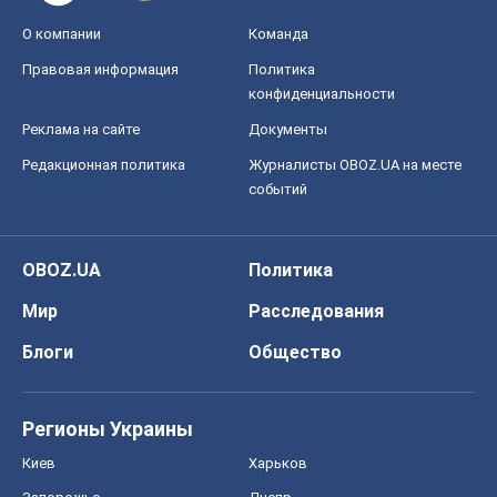
Мир
Расследования
Блоги
Общество
Регионы Украины
Киев
Харьков
Запорожье
Днепр
Черкассы
Спорт
Футбол
Баскетбол
Хоккей
Бокс
Формула-1
Моя школа