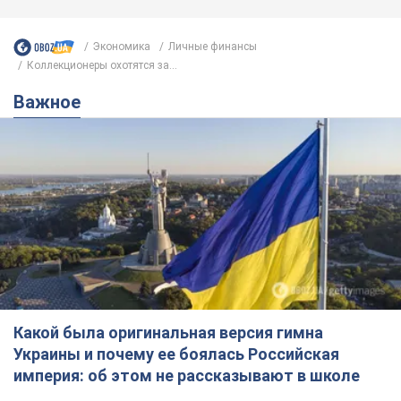
Какой была оригинальная версия гимна
Украины и почему ее боялась Российская
империя: об этом не рассказывают в школе
Государственным символом являются только первый куплет
и припев песни
4 часа назад
17,5 т.
Александру Пономареву – 53: что
известно о трех детях секс-
символа 90-х и как они выглядят
Несмотря на развитие карьеры, артист не
забывал о личном счастье
9 часов назад
8,6 т.