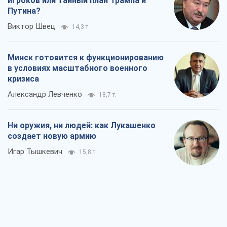
игроков или тайный план Трампа и
Путина?
Виктор Швец
14,3 т.
Минск готовится к функционированию
в условиях масштабного военного
кризиса
Александр Левченко
18,7 т.
Ни оружия, ни людей: как Лукашенко
создает новую армию
Игар Тышкевич
15,8 т.