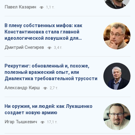
Павел Казарин
1,1 т.
В плену собственных мифов: как
Константиновка стала главной
идеологической ловушкой для
российских оккупантов
Дмитрий Снегирев
3,4 т.
Рекрутинг: обновленный и, похоже,
полезный вражеский опыт, или
Диалектика требовательной трусости
Александр Кирш
2,7 т.
Ни оружия, ни людей: как Лукашенко
создает новую армию
Игар Тышкевич
17,1 т.