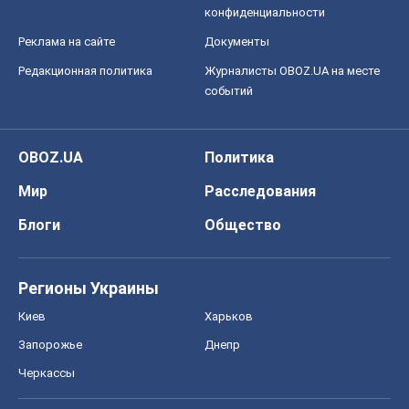
Посмертная "презумпция виновности":
кто разрешил ТЦК судить погибших
защитников
Марина Ставнійчук
6,1 т.
Все мнения
О компании
Команда
Правовая информация
Политика
конфиденциальности
Реклама на сайте
Документы
Редакционная политика
Журналисты OBOZ.UA на месте
событий