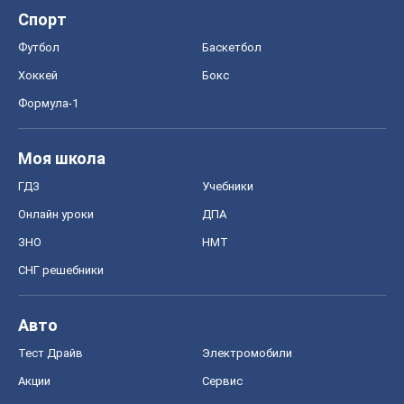
OBOZ.UA
Политика
Мир
Расследования
Блоги
Общество
Регионы Украины
Киев
Харьков
Запорожье
Днепр
Черкассы
Спорт
Футбол
Баскетбол
Хоккей
Бокс
Формула-1