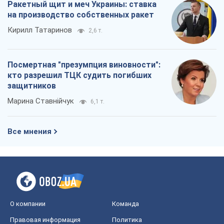
Как атаки Сил обороны Украины
сократили экспорт российских
нефтепродуктов
Андрей Клименко
1,9 т.
Два супертурнира Магучих: спортивній
календарь осени-2026
Александр Липенко
4,9 т.
Ракетный щит и меч Украины: ставка
на производство собственных ракет
Кирилл Татаринов
2,6 т.