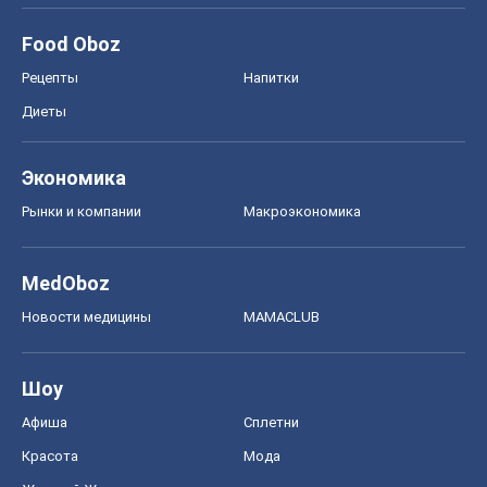
Моя школа
ГДЗ
Учебники
Онлайн уроки
ДПА
ЗНО
НМТ
СНГ решебники
Авто
Тест Драйв
Электромобили
Акции
Сервис
Food Oboz
Рецепты
Напитки
Диеты