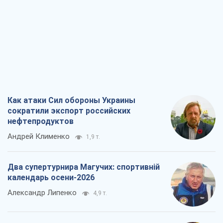
На чьей стороне истории выступает
Дональд Трамп?
Виктор Каспрук
7,7 т.
В Киеве вырубили более 300 крупных
деревьев ради теплотрассы и вопреки
Генплану
Владислав Самойленко
1,3 т.