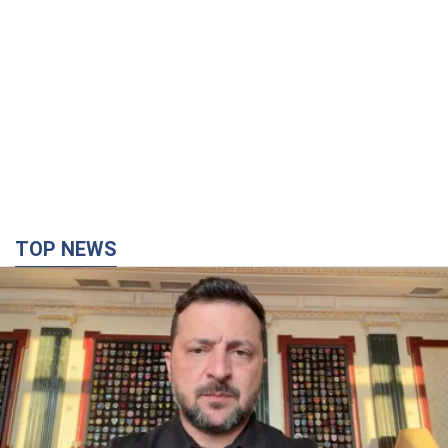
коммуникацию в сети и расставила все точки
над "i"
6 часов назад
11,7 т.
Не только из-за зарплаты: почему
украинцы не спешат соглашаться на
вакансии
Чего больше всего не хватает на рынке труда
8 часов назад
3,1 т.