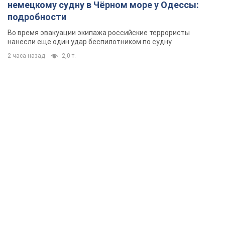
Видео
Европейские партнеры присоединяются к совместному
проекту
4 часа назад
48,4 т.
"Балистика убивает людей": Сикорский призвал
обсудить перехват вражеских ракет над
Украиной
Глава МИД Польши призвал сбивать российские ракеты над
Украиной
4 часа назад
7,8 т.
Россия нанесла удар с помощью дрона по
немецкому судну в Чёрном море у Одессы:
подробности
Во время эвакуации экипажа российские террористы
нанесли еще один удар беспилотником по судну
2 часа назад
2,0 т.