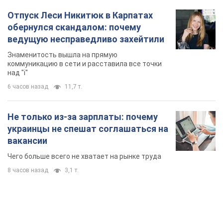
Супруга тяжелобольного Джо Байдена
назвала первый симптом, который
сигнализировал о его "агрессивном" раке
Сначала врачи не обратили на это должного внимания
11 часов назад
14,7 т.
Отпуск Леси Никитюк в Карпатах
обернулся скандалом: почему
ведущую несправедливо захейтили
Знаменитость вышла на прямую