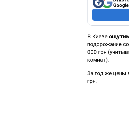
Google
В Киеве
ощути
подорожание сос
000 грн (учитыв
комнат).
За год же цены
грн.