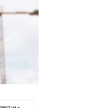
 OBOZ.UA в