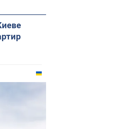
Киеве
артир