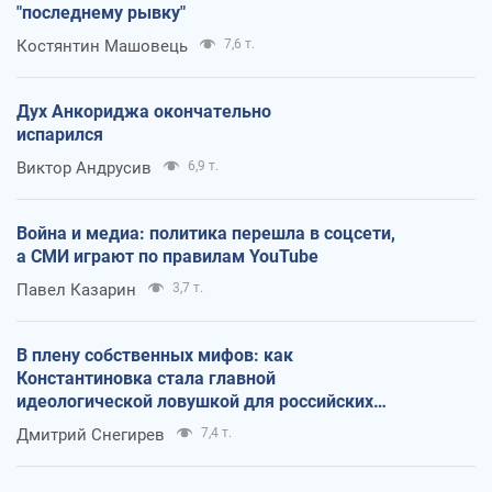
"последнему рывку"
Костянтин Машовець
7,6 т.
Дух Анкориджа окончательно
испарился
Виктор Андрусив
6,9 т.
Война и медиа: политика перешла в соцсети,
а СМИ играют по правилам YouTube
Павел Казарин
3,7 т.
В плену собственных мифов: как
Константиновка стала главной
идеологической ловушкой для российских
оккупантов
Дмитрий Снегирев
7,4 т.