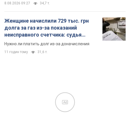
8.08.2026 09:27
34,7 т.
Женщине начислили 729 тыс. грн
долга за газ из-за показаний
неисправного счетчика: судья
вынес неожиданное решение
Нужно ли платить долг из-за доначисления
11 годин тому
31,6 т.
Ad