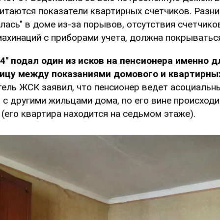
итаются показатели квартирных счетчиков. Разниц
лась" в доме из-за порывов, отсутствия счетчико
махинаций с приборами учета, должна покрыватьс
" подал один из исков на пенсионера именно д
ницу между показаниями домового и квартирны
тель ЖСК заявил, что пенсионер ведет асоциальн
 с другими жильцами дома, по его вине происход
(его квартира находится на седьмом этаже).