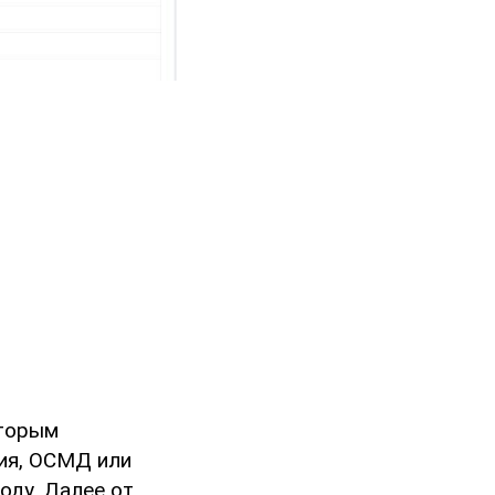
оторым
ния, ОСМД или
оду. Далее от