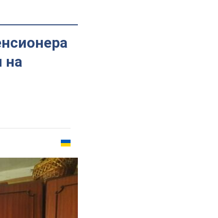
енсионера
 на