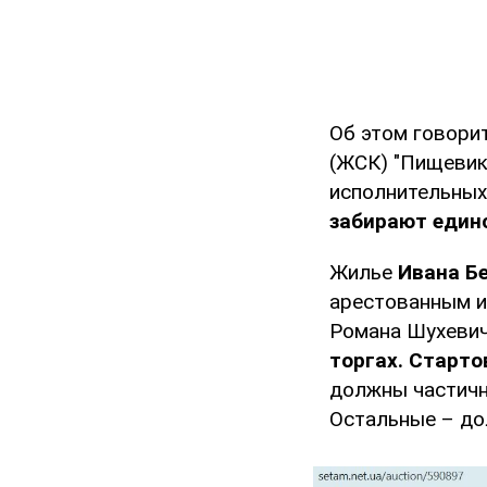
Об этом говори
(ЖСК) "Пищевик
исполнительных
забирают единс
Жилье
Ивана Б
арестованным и
Романа Шухевич
торгах.
Стартов
должны частичн
Остальные – до