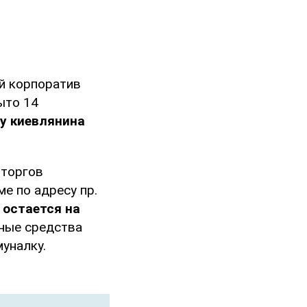
й корпоратив
ыто 14
 у киевлянина
 торгов
е по адресу пр.
 остается на
нные средства
уналку.