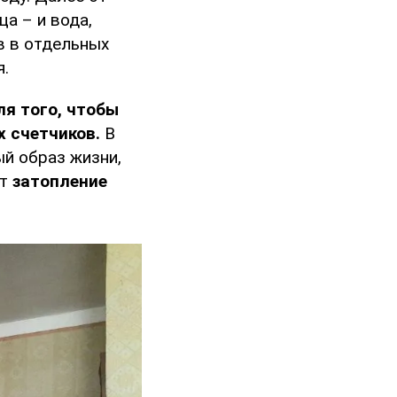
а – и вода,
в в отдельных
я.
ля того, чтобы
х счетчиков.
В
ый образ жизни,
ит
затопление