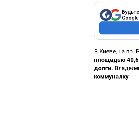
Будьте
Google
В Киеве, на пр.
площадью 40,6 
долги.
Владеле
коммуналку
.