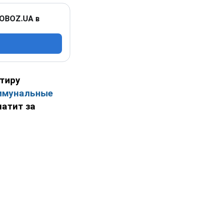
 OBOZ.UA в
ртиру
ммунальные
латит за