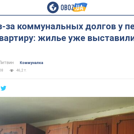
з-за коммунальных долгов у п
вартиру: жилье уже выставили
Литвин
Коммуналка
08
46,2 т.