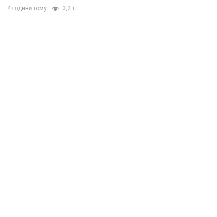
4 години тому
3,2 т.