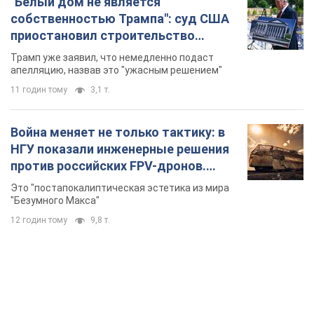
"Белый дом не является
собственностью Трампа": суд США
приостановил строительство
бального зала стоимостью 400 млн
Трамп уже заявил, что немедленно подаст
долларов
апелляцию, назвав это "ужасным решением"
11 годин тому
3,1 т.
Война меняет не только тактику: в
НГУ показали инженерные решения
против российских FPV-дронов.
Фото
Это "постапокалиптическая эстетика из мира
"Безумного Макса"
12 годин тому
9,8 т.