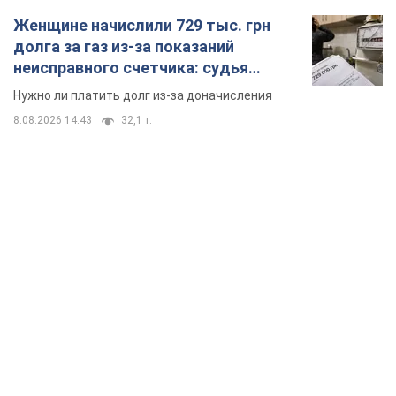
Женщине начислили 729 тыс. грн
долга за газ из-за показаний
неисправного счетчика: судья
вынес неожиданное решение
Нужно ли платить долг из-за доначисления
8.08.2026 14:43
32,1 т.