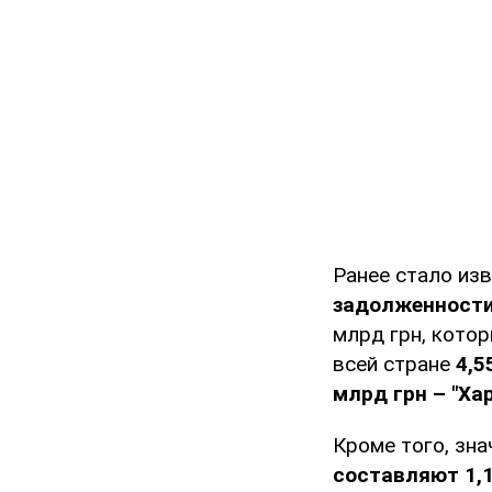
Ранее стало из
задолженност
млрд грн, кото
всей стране
4,5
млрд грн – "Ха
Кроме того, зн
составляют 1,1