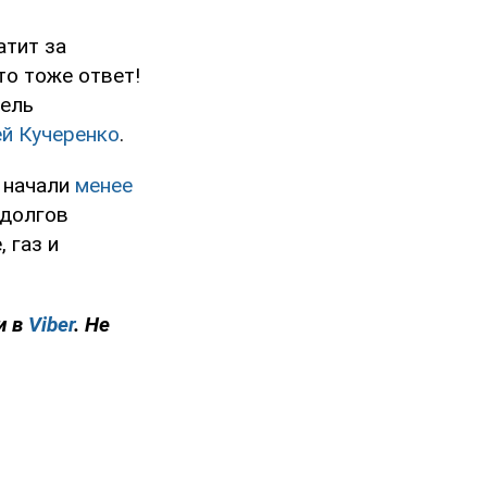
атит за
то тоже ответ!
тель
й Кучеренко
.
 начали
менее
 долгов
 газ и
и в
Viber
. Не