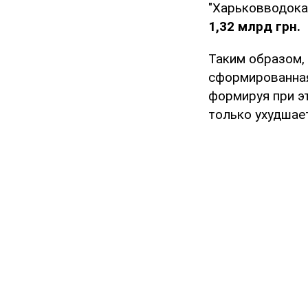
"Харьковводокан
1,32 млрд грн.
Таким образом,
сформированная
формируя при э
только ухудшает