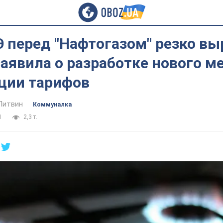
 перед "Нафтогазом" резко вы
аявила о разработке нового м
ции тарифов
Литвин
Коммуналка
1
2,3 т.