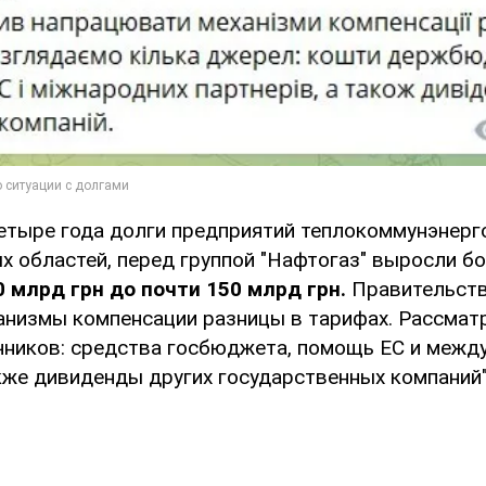
етыре года долги предприятий теплокоммунэнерго
х областей, перед группой "Нафтогаз" выросли б
0 млрд грн до почти 150 млрд грн.
Правительств
анизмы компенсации разницы в тарифах. Рассмат
чников: средства госбюджета, помощь ЕС и межд
кже дивиденды других государственных компаний"