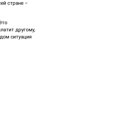
сей стране –
 Это
латит другому,
одом ситуация