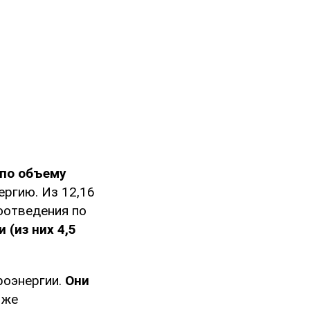
 по объему
ргию. Из 12,16
оотведения по
и
(из них 4,5
роэнергии.
Они
 же