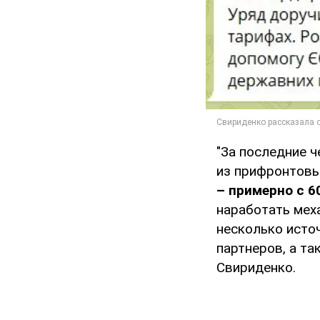
"За последние ч
из прифронтовы
– примерно с 6
наработать мех
несколько исто
партнеров, а та
Свириденко.