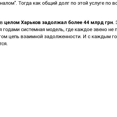
алом". Тогда как общий долг по этой услуге по в
 в
целом Харьков задолжал более 44 млрд грн
.
 годами системная модель, где каждое звено не п
том цепь взаимной задолженности. И с каждым г
ся.