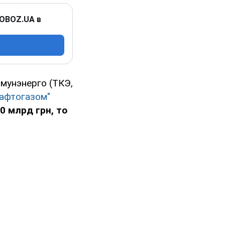
 OBOZ.UA в
мунэнерго (ТКЭ,
афтогазом"
0 млрд грн, то