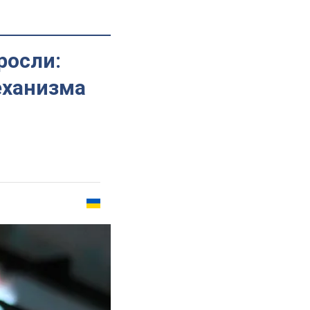
росли:
еханизма