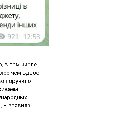
, в том числе
олее чем вдвое
о поручило
риваем
ународных
, – заявила