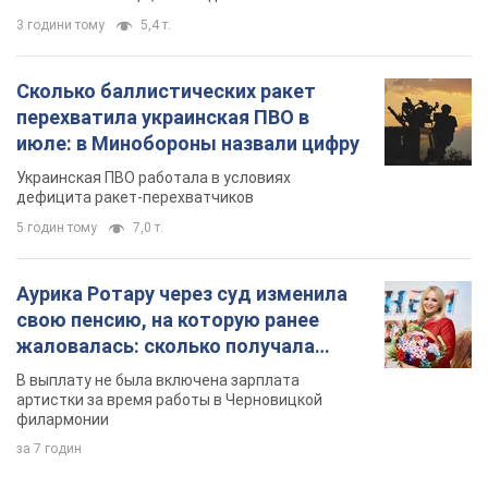
3 години тому
5,4 т.
Сколько баллистических ракет
перехватила украинская ПВО в
июле: в Минобороны назвали цифру
Украинская ПВО работала в условиях
дефицита ракет-перехватчиков
5 годин тому
7,0 т.
Аурика Ротару через суд изменила
свою пенсию, на которую ранее
жаловалась: сколько получала
певица
В выплату не была включена зарплата
артистки за время работы в Черновицкой
филармонии
за 7 годин