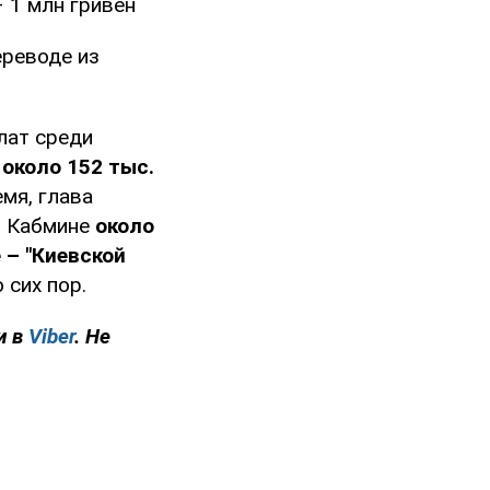
– 1 млн гривен
ереводе из
лат среди
м
около 152 тыс.
мя, глава
в Кабмине
около
 – "Киевской
 сих пор.
и в
Viber
. Не