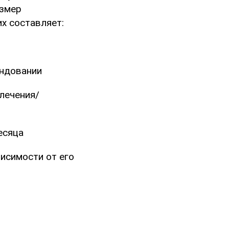
азмер
х составляет:
андовании
 лечения/
есяца
исимости от его