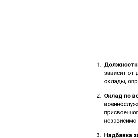
Должностн
зависит от
оклады, оп
Оклад по в
военнослужа
присвоенног
независимо
Надбавка з