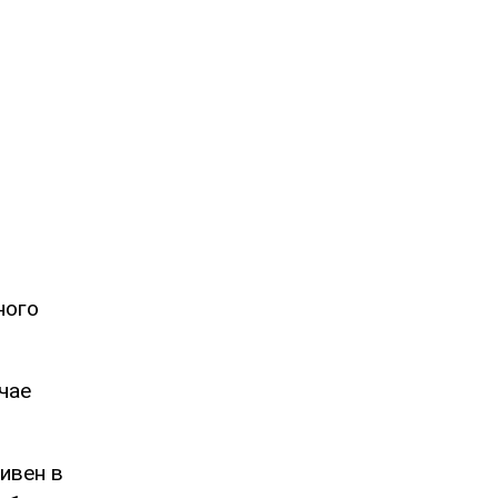
ного
чае
ивен в