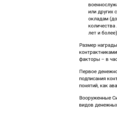
военнослуж
или других 
окладам (до
количества 
лет и более)
Размер награды
контрактниками
факторы – в ча
Первое денежно
подписания кон
понятий, как ав
Вооруженные С
видов денежных