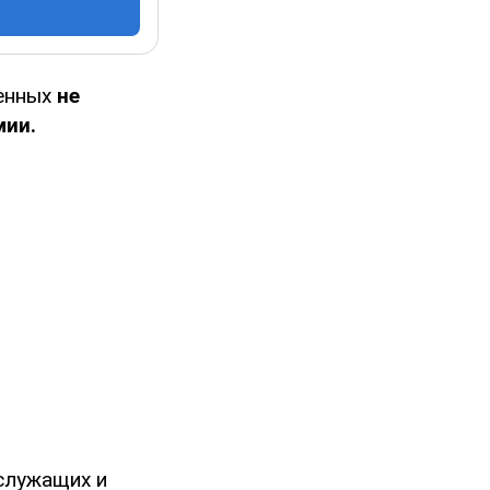
оенных
не
мии.
служащих и