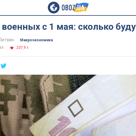
военных с 1 мая: сколько буд
Литвин
Mакроэкономика
44
237,9 т.