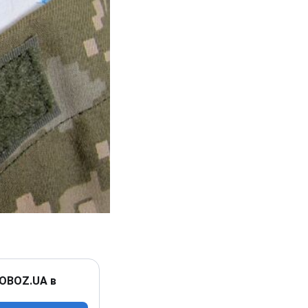
 OBOZ.UA в