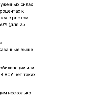
руженных силах
процентах к
тся с ростом
50% (для 25
и
указанные выше
обилизации или
В ВСУ нет таких
им несколько