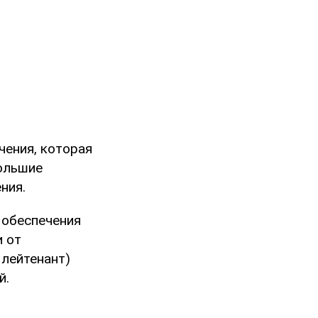
чения, которая
ольшие
ния.
 обеспечения
и от
 лейтенант)
й.