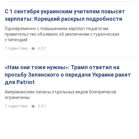
С 1 сентября украинским учителям повысят
зарплаты: Корецкий раскрыл подробности
Одновременно с повышением зарплат педагогам
правительство объявило об увеличении студенческих
стипендий
7 годин тому
6,2 т.
«Нам они тоже нужны»: Трамп ответил на
просьбу Зеленского о передаче Украине ракет
для Patriot
Американские запасы отдельных видов боеприпасов
ограничены
7 годин тому
2,3 т.