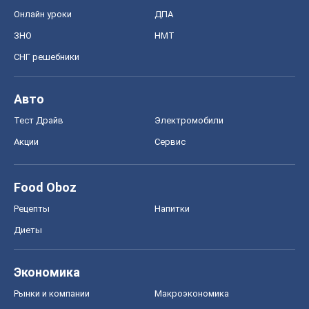
Онлайн уроки
ДПА
ЗНО
НМТ
СНГ решебники
Авто
Тест Драйв
Электромобили
Акции
Сервис
Food Oboz
Рецепты
Напитки
Диеты
Экономика
Рынки и компании
Mакроэкономика