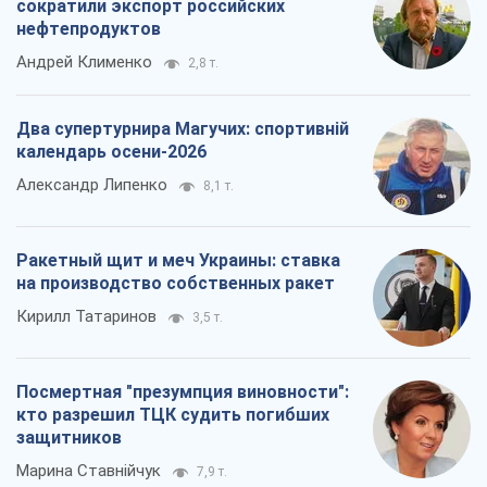
сократили экспорт российских
нефтепродуктов
Андрей Клименко
2,8 т.
Два супертурнира Магучих: спортивній
календарь осени-2026
Александр Липенко
8,1 т.
Ракетный щит и меч Украины: ставка
на производство собственных ракет
Кирилл Татаринов
3,5 т.
Посмертная "презумпция виновности":
кто разрешил ТЦК судить погибших
защитников
Марина Ставнійчук
7,9 т.