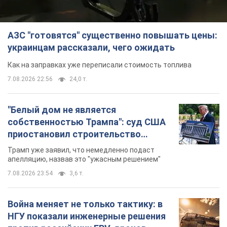
АЗС "готовятся" существенно повышать цены:
украинцам рассказали, чего ожидать
Как на заправках уже переписали стоимость топлива
7.08.2026 22:56
24,0 т.
"Белый дом не является
собственностью Трампа": суд США
приостановил строительство
бального зала стоимостью 400 млн
Трамп уже заявил, что немедленно подаст
долларов
апелляцию, назвав это "ужасным решением"
7.08.2026 23:54
3,6 т.
Война меняет не только тактику: в
НГУ показали инженерные решения