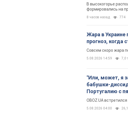
В высокогорье распо
формировались на п
8 часов назад
774
Жара в Украине 
прогноз, когда
Совсем скоро жара п
5.08.2026 14:59
7,0 
"Или, может, я 
бабушки-диссиде
Португалию с п
OBOZ.UA встретился 
5.08.2026 04:00
26,1