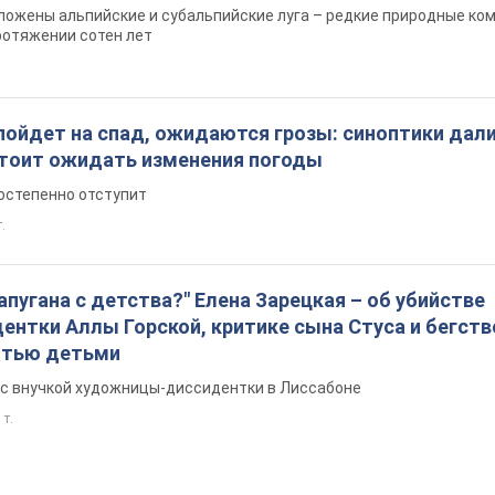
ложены альпийские и субальпийские луга – редкие природные ко
ротяжении сотен лет
пойдет на спад, ожидаются грозы: синоптики дал
 стоит ожидать изменения погоды
остепенно отступит
т.
запугана с детства?" Елена Зарецкая – об убийстве
нтки Аллы Горской, критике сына Стуса и бегств
ятью детьми
с внучкой художницы-диссидентки в Лиссабоне
 т.