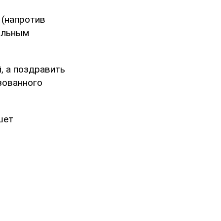
 (напротив
альным
, а поздравить
зованного
шет