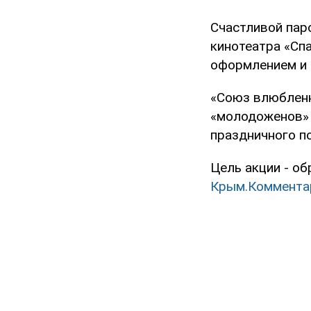
Счастливой паро
кинотеатра «Сп
оформлением и 
«Союз влюбленн
«молодоженов» 
праздничного по
Цель акции - о
Крым.Коммента