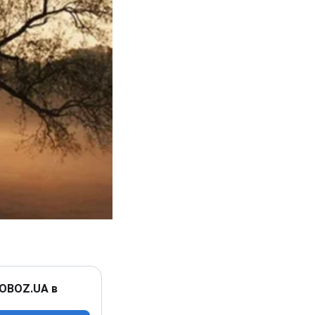
 OBOZ.UA в