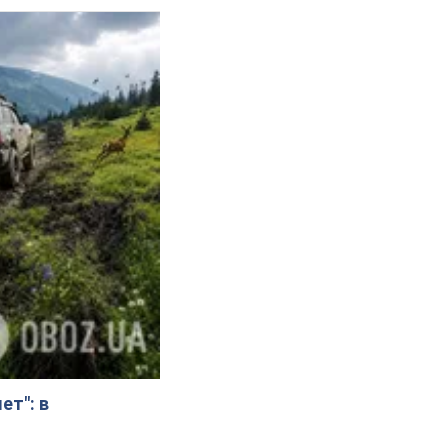
ет": в