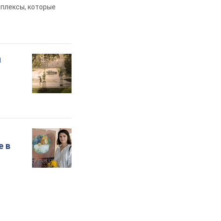
мплексы, которые
и
е в