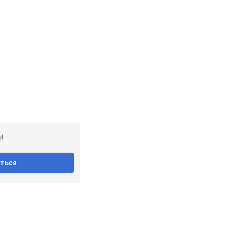
!
ться