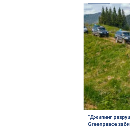
"Джипинг разру
Greenpeace заби