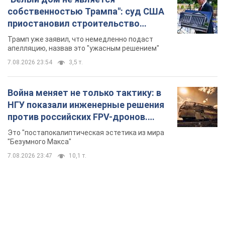
собственностью Трампа": суд США
приостановил строительство
бального зала стоимостью 400 млн
Трамп уже заявил, что немедленно подаст
долларов
апелляцию, назвав это "ужасным решением"
7.08.2026 23:54
3,5 т.
Война меняет не только тактику: в
НГУ показали инженерные решения
против российских FPV-дронов.
Фото
Это "постапокалиптическая эстетика из мира
"Безумного Макса"
7.08.2026 23:47
10,1 т.