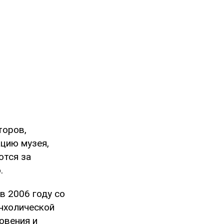
торов,
ацию музея,
ются за
.
в 2006 году со
нхолической
овения и