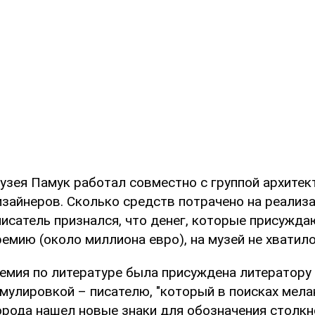
узея Памук работал совместно с группой архитек
изайнеров. Сколько средств потрачено на реализ
писатель признался, что денег, которые присужда
мию (около миллиона евро), на музей не хватило
емия по литературе была присуждена литератору 
улировкой – писателю, "который в поисках мела
орода нашел новые знаки для обозначения столкн