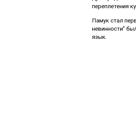
переплетения ку
Памук стал пер
невинности" был
язык.