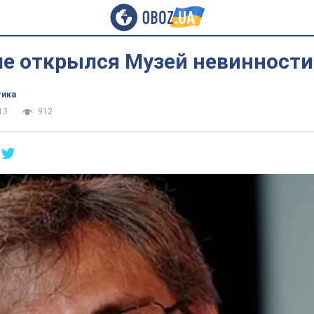
ле открылся Музей невинности
тика
13
912