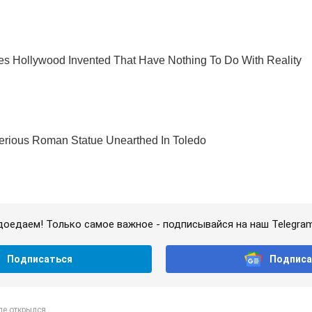
доедаем! Только самое важное - подписывайся на наш Telegra
Подписаться
Подписа
е открылся...