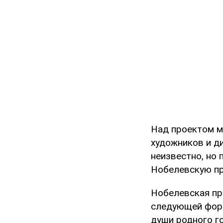
Над проектом м
художников и д
неизвестно, но 
Нобелевскую пре
Нобелевская пр
следующей форм
души родного г