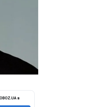
 OBOZ.UA в