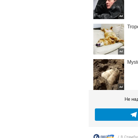
Не на
В Стамбул