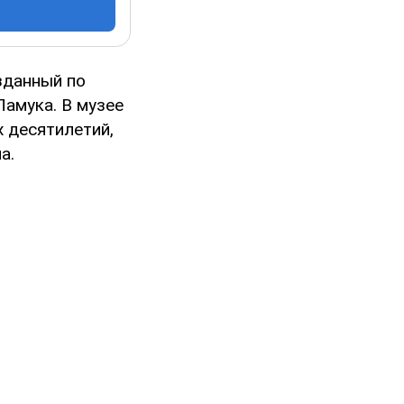
зданный по
Памука. В музее
 десятилетий,
а.