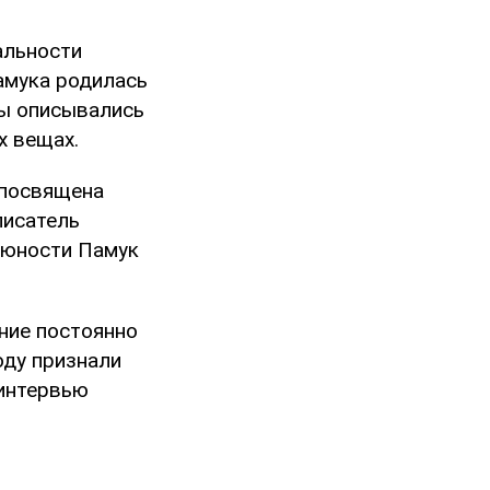
альности
Памука родилась
бы описывались
х вещах.
 посвящена
писатель
в юности Памук
ние постоянно
оду признали
 интервью