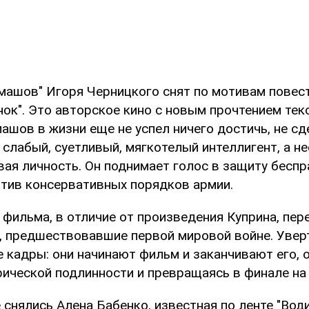
машов" Игоря Черницкого снят по мотивам повес
ок". Это авторское кино с новым прочтением текс
ашов в жизни еще не успел ничего достичь, не сд
 слабый, суетливый, мягкотелый интеллигент, а н
вая личность. Он поднимает голос в защиту бесп
отив консервативных порядков армии.
фильма, в отличие от произведения Куприна, пер
ы, предшествовавшие первой мировой войне. Увер
 кадры: они начинают фильм и заканчивают его, 
ической подлинности и превращаясь в финале на
 снялись Алена Бабенко, известная по ленте "Вод