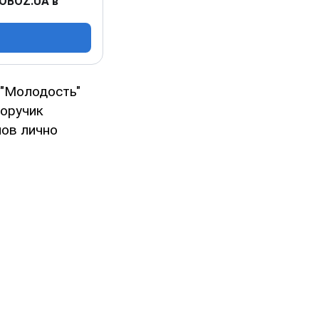
 OBOZ.UA в
 "Молодость"
поручик
нов лично