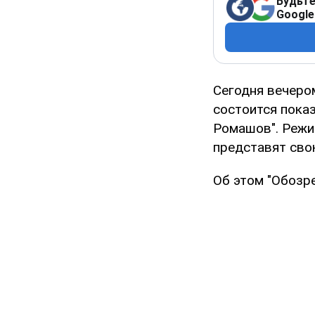
Будьте
Google
Сегодня вечеро
состоится пока
Ромашов". Режи
представят сво
Об этом "Обозр