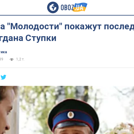
на "Молодости" покажут после
гдана Ступки
тика
39
1,2 т.