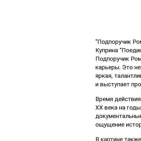
"Подпоручик Ро
Куприна "Поедин
Подпоручик Ром
карьеры. Это не
яркая, талантли
и выступает пр
Время действия 
ХХ века на год
документальные
ощущение истор
В картине также