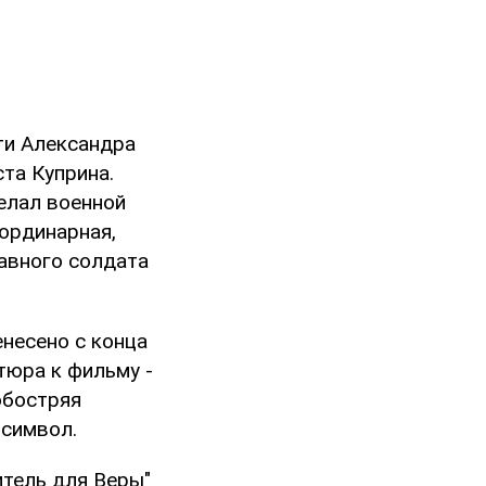
ти Александра
та Куприна.
елал военной
еординарная,
равного солдата
енесено с конца
тюра к фильму -
обостряя
 символ.
итель для Веры"