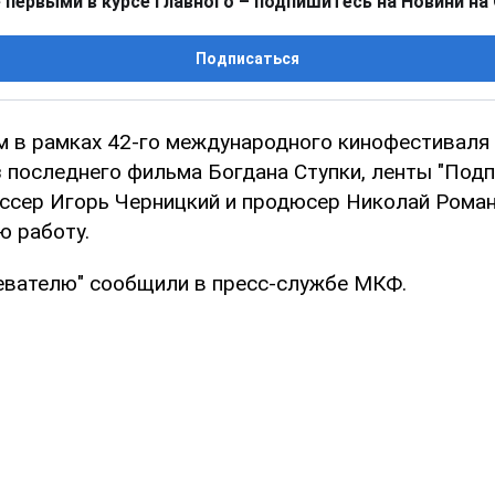
 первыми в курсе главного – подпишитесь на Новини на
Подписаться
м в рамках 42-го международного кинофестиваля
з последнего фильма Богдана Ступки, ленты "Под
ссер Игорь Черницкий и продюсер Николай Рома
ю работу.
евателю" сообщили в пресс-службе МКФ.