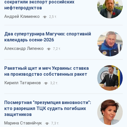
сократили экспорт российских
нефтепродуктов
Андрей Клименко
2,5 т.
Два супертурнира Магучих: спортивній
календарь осени-2026
Александр Липенко
7,2 т.
Ракетный щит и меч Украины: ставка
на производство собственных ракет
Кирилл Татаринов
3,2 т.
Посмертная "презумпция виновности":
кто разрешил ТЦК судить погибших
защитников
Марина Ставнійчук
7,3 т.