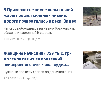
В Прикарпатье после аномальной
жары прошел сильный ливень:
дороги превратились в реки. Видео
Непогода обрушилась на Ивано-Франковскую
область и курортный Буковель
8.08.2026 09:27
38,2 т.
Женщине начислили 729 тыс. грн
долга за газ из-за показаний
неисправного счетчика: судья
вынес неожиданное решение
Нужно ли платить долг из-за доначисления
8.08.2026 14:43
32,1 т.