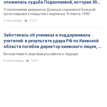
сложилась судьба Подкопаевой, которая 30
лет назад завоевала "золото" Олимпиады
У поклонников девушки из Донецка сохранился большой
кусок коврового покрытия с надписью "Атланта-1996"
3 часа назад
11,0 т.
Заботилась об учениках и поддерживала
учителей: в результате удара РФ по Киевской
области погибли директор киевского лицея, её
муж и внук
Вечная память жертвам российского террора
8 часов назад
18,9 т.