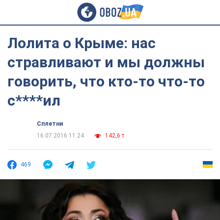
Лолита о Крыме: нас
стравливают и мы должны
говорить, что кто-то что-то
с****ил
Сплетни
16.07.2016 11:24
142,6 т.
469