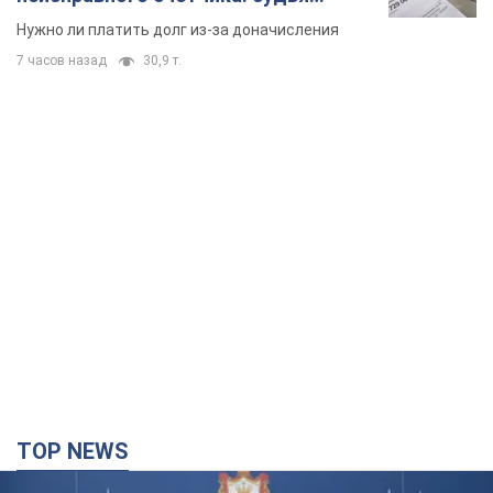
вынес неожиданное решение
Нужно ли платить долг из-за доначисления
7 часов назад
30,9 т.
TOP NEWS