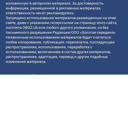
изложенную в авторском материале. За достоверность
информации, размещенной в рекламных материалах,
ответственность несет рекламодатель.
Запрещено использование материалов размещенных на этом
сайте, даже с указанием гиперссылки на страницу этого сайта,
логотипа OBOZ.UA или любого другого упоминания, но без
письменного разрешения Редакции/ООО «Золотая середина»
Незаконным использованием материалов будет считаться:
любое копирование, публикация, перепечатка, последующее
распространение, использование, переработка с
использованием, включением в состав других материалов,
распространение, адаптация, перевод и другие подобные
изменения материала.
Название онлайн медиа — «OBOZ.UA»
- субъект в сфере онлайн медиа;
- идентификатор медиа — R40-06156;
- почтовый адрес — ул. Деревообрабатывающая, д. 7, г. Киев,
01013;
- адрес электронной почты —
[email protected]
; - телефон — (044)
585 46 20
© 2026 Все права защищены, ООО "Золотая середина".