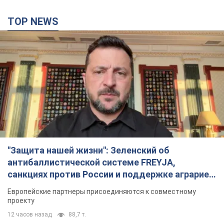
"Защита нашей жизни": Зеленский об
антибаллистической системе FREYJA,
санкциях против России и поддержке аграриев.
Видео
Европейские партнеры присоединяются к совместному
проекту
12 часов назад
88,7 т.
С 1 сентября украинским учителям повысят
зарплаты: Корецкий раскрыл подробности
Одновременно с повышением зарплат педагогам
правительство объявило об увеличении студенческих
стипендий
8 часов назад
6,8 т.
«Нам они тоже нужны»: Трамп ответил на
просьбу Зеленского о передаче Украине ракет
для Patriot