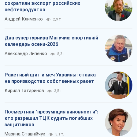
Кирилл Татаринов
3,5 т.
Посмертная "презумпция виновности":
кто разрешил ТЦК судить погибших
защитников
Марина Ставнійчук
8,1 т.
Все мнения
О компании
Команда
Правовая информация
Политика
конфиденциальности