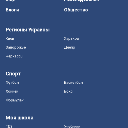
Футбол
Баскетбол
Хоккей
Бокс
Формула-1
Моя школа
ГДЗ
Учебники
Онлайн уроки
ДПА
ЗНО
НМТ
СНГ решебники
Авто
Тест Драйв
Электромобили
Акции
Сервис
Food Oboz