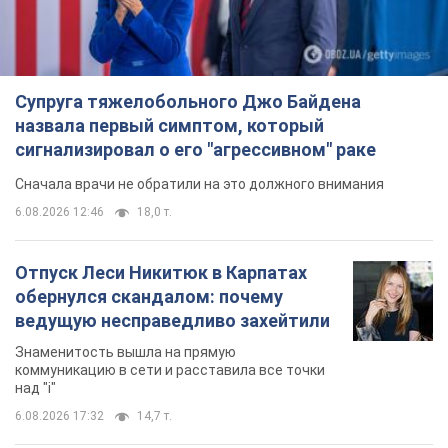
обернулся скандалом: почему
ведущую несправедливо захейтили
Знаменитость вышла на прямую
коммуникацию в сети и расставила все точки
над "i"
6.08.2026 17:32
14,7 т.
"Динамо" с победы стартовало в
квалификации Лиги конференций.
Видео
Матч прошел в Люблине
10 часов назад
3,0 т.