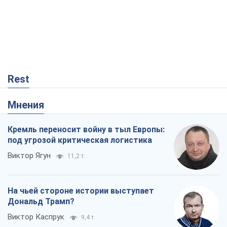
Виктор Ягун
11,2 т.
На чьей стороне истории выступает
Дональд Трамп?
Виктор Каспрук
9,4 т.
О запланированной вырубке более 600
деревьев и теплотрассе: что
происходит на Теремках в Киеве
Владислав Самойленко
912