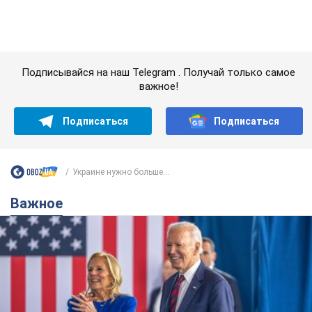
Важное
Супруга тяжелобольного Джо Байдена
назвала первый симптом, который
сигнализировал о его "агрессивном" раке
Сначала врачи не обратили на это должного внимания
6.08.2026 12:46
18,0 т.
Отпуск Леси Никитюк в Карпатах