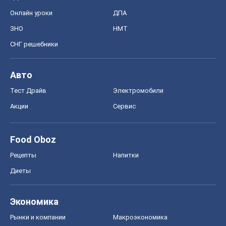
Рецепты
Напитки
Диеты
Экономика
Рынки и компании
Mакроэкономика
MedOboz
Новости медицины
MAMACLUB
Шоу
Афиша
Сплетни
Красота
Мода
Женский Журнал