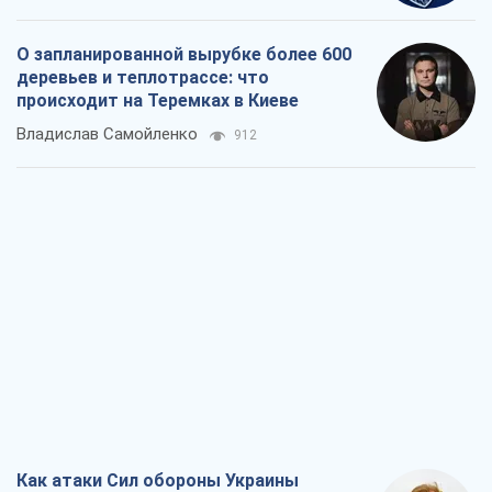
Как атаки Сил обороны Украины
сократили экспорт российских
нефтепродуктов
Андрей Клименко
2,9 т.
Два супертурнира Магучих: спортивній
календарь осени-2026
Александр Липенко
8,3 т.
Ракетный щит и меч Украины: ставка
на производство собственных ракет