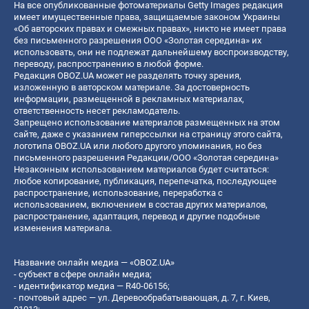
На все опубликованные фотоматериалы Getty Images редакция
имеет имущественные права, защищаемые законом Украины
«Об авторских правах и смежных правах», никто не имеет права
без письменного разрешения ООО «Золотая середина» их
использовать, они не подлежат дальнейшему воспроизводству,
переводу, распространению в любой форме.
Редакция OBOZ.UA может не разделять точку зрения,
изложенную в авторском материале. За достоверность
информации, размещенной в рекламных материалах,
ответственность несет рекламодатель.
Запрещено использование материалов размещенных на этом
сайте, даже с указанием гиперссылки на страницу этого сайта,
логотипа OBOZ.UA или любого другого упоминания, но без
письменного разрешения Редакции/ООО «Золотая середина»
Незаконным использованием материалов будет считаться:
любое копирование, публикация, перепечатка, последующее
распространение, использование, переработка с
использованием, включением в состав других материалов,
распространение, адаптация, перевод и другие подобные
изменения материала.
Название онлайн медиа — «OBOZ.UA»
- субъект в сфере онлайн медиа;
- идентификатор медиа — R40-06156;
- почтовый адрес — ул. Деревообрабатывающая, д. 7, г. Киев,