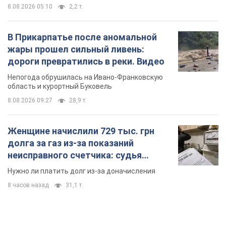
8.08.2026 05:10
2,2 т.
В Прикарпатье после аномальной
жары прошел сильный ливень:
дороги превратились в реки. Видео
Непогода обрушилась на Ивано-Франковскую
область и курортный Буковель
8.08.2026 09:27
28,9 т.
Женщине начислили 729 тыс. грн
долга за газ из-за показаний
неисправного счетчика: судья
вынес неожиданное решение
Нужно ли платить долг из-за доначисления
8 часов назад
31,1 т.