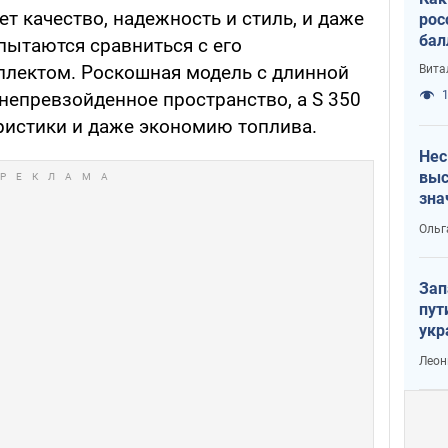
т качество, надежность и стиль, и даже
рос
бал
пытаются сравниться с его
лектом. Роскошная модель с длинной
Вита
1
непревзойденное пространство, а S 350
ристики и даже экономию топлива.
Нес
выс
зна
Ольг
Зап
пут
укр
Леон