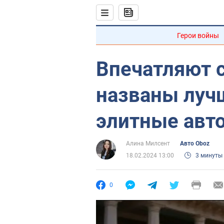
Герои войны
Впечатляют 
названы луч
элитные авт
Алина Милсент
Авто Oboz
18.02.2024 13:00
3 минуты
0