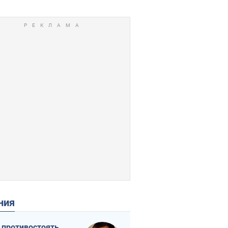
ения
 противостоять