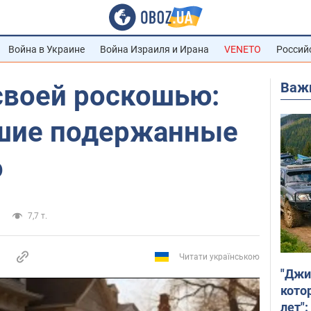
Война в Украине
Война Израиля и Ирана
VENETO
Россий
Важ
своей роскошью:
шие подержанные
о
7,7 т.
Читати українською
"Джи
кото
лет":