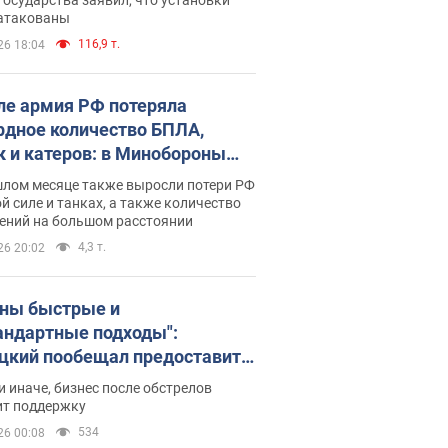
 атакованы
116,9 т.
26 18:04
ле армия РФ потеряла
рдное количество БПЛА,
к и катеров: в Минобороны
родовали статистику
шлом месяце также выросли потери РФ
й силе и танках, а также количество
ений на большом расстоянии
4,3 т.
26 20:02
ны быстрые и
андартные подходы":
цкий пообещал предоставить
есу приоритетный доступ к
и иначе, бизнес после обстрелов
щимся складским
ит поддержку
ещениям
534
26 00:08