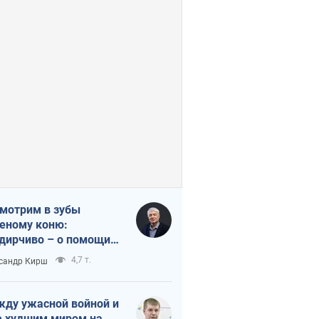
мотрим в зубы
еному коню:
дирчиво – о помощи
аине
4,7 т.
сандр Кирш
ду ужасной войной и
 худшим миром на