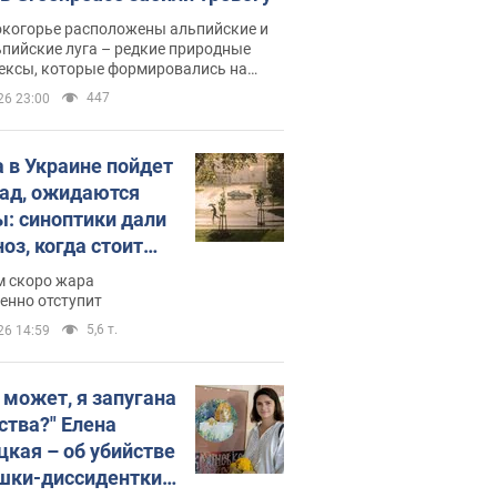
окогорье расположены альпийские и
пийские луга – редкие природные
ексы, которые формировались на
ении сотен лет
447
26 23:00
 в Украине пойдет
пад, ожидаются
ы: синоптики дали
оз, когда стоит
ать изменения
м скоро жара
ды
енно отступит
5,6 т.
26 14:59
, может, я запугана
ства?" Елена
цкая – об убийстве
шки-диссидентки