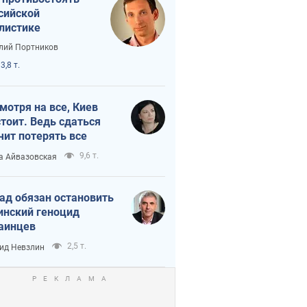
сийской
листике
лий Портников
3,8 т.
мотря на все, Киев
тоит. Ведь сдаться
чит потерять все
9,6 т.
а Айвазовская
ад обязан остановить
инский геноцид
аинцев
2,5 т.
ид Невзлин