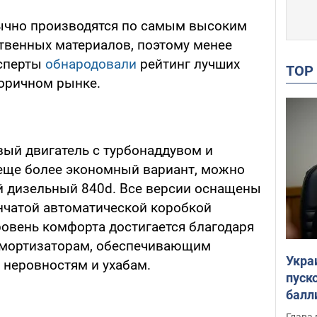
чно производятся по самым высоким
твенных материалов, поэтому менее
ксперты
обнародовали
рейтинг лучших
TO
оричном рынке.
ый двигатель с турбонаддувом и
 еще более экономный вариант, можно
й дизельный 840d. Все версии оснащены
нчатой автоматической коробкой
овень комфорта достигается благодаря
мортизаторам, обеспечивающим
Укра
 неровностям и ухабам.
пуск
балл
пров
Глава 