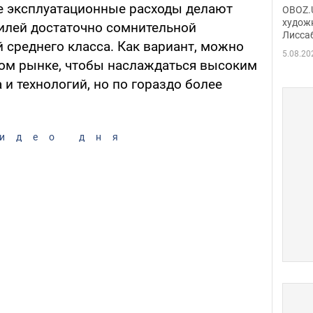
Аллы
е эксплуатационные расходы делают
OBOZ.U
сына
худож
илей достаточно сомнительной
Лисса
Порт
 среднего класса. Как вариант, можно
деть
5.08.20
ом рынке, чтобы наслаждаться высоким
и технологий, но по гораздо более
идео дня