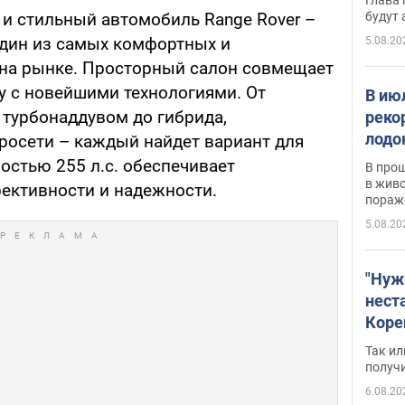
будут
и стильный автомобиль Range Rover –
дин из самых комфортных и
5.08.20
на рынке. Просторный салон совмещает
у с новейшими технологиями. От
В ию
 турбонаддувом до гибрида,
реко
лодо
осети – каждый найдет вариант для
обна
остью 255 л.с. обеспечивает
В про
в живо
ективности и надежности.
пораж
5.08.20
"Нуж
нест
Коре
бизн
Так ил
имею
получ
пом
6.08.20