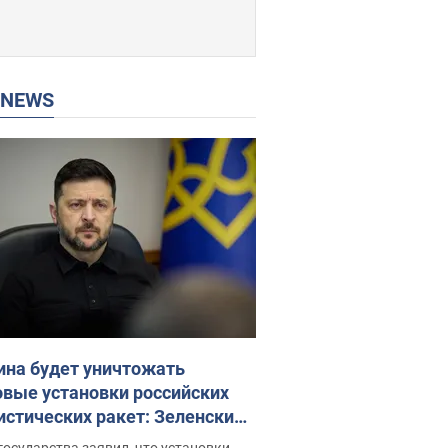
P NEWS
ина будет уничтожать
овые установки российских
истических ракет: Зеленский
ел заседание СНБО
государства заявил, что установки