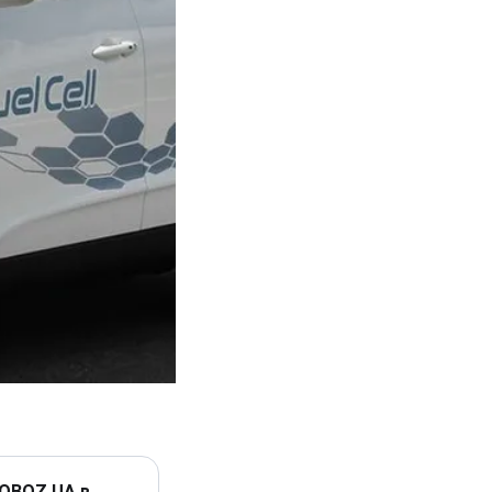
 OBOZ.UA в