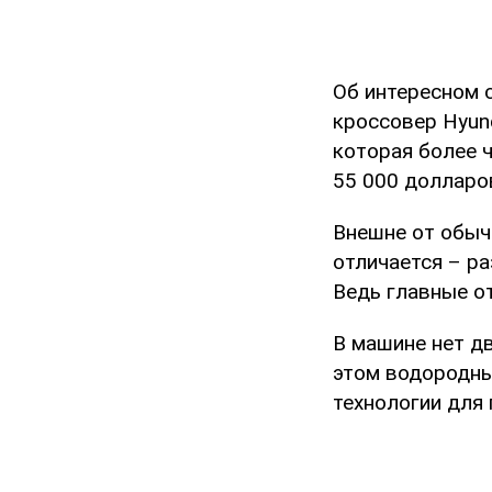
Об интересном 
кроссовер Hyund
которая более 
55 000 долларо
Внешне от обыч
отличается – р
Ведь главные о
В машине нет дв
этом водородны
технологии для