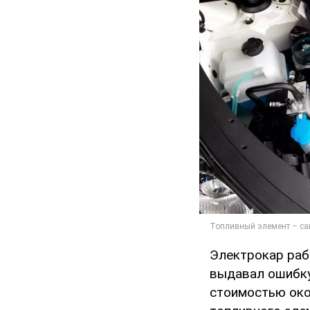
Электрокар раб
выдавал ошибку
стоимостью око