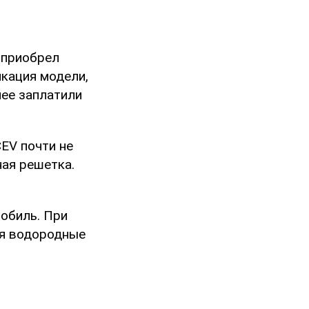
 приобрел
икация модели,
нее заплатили
EV почти не
ная решетка.
мобиль. При
ня водородные