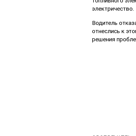
топливного эле
электричество.
Водитель отказа
отнеслись к эт
решения пробле