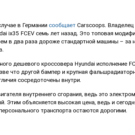
случае в Германии
сообщает
Carscoops. Владелец
ai ix35 FCEV семь лет назад. Это топовая модиф
чем в два раза дороже стандартной машины – за 
в.
ного дешевого кроссовера Hyundai исполнение FC
азве что другой бампер и крупная фальшрадиатор
тличия сосредоточены внутри.
игателя внутреннего сгорания, ведь это электро
й. Этим объясняется высокая цена, ведь и сегод
 персонального транспорта остаются дорогими.