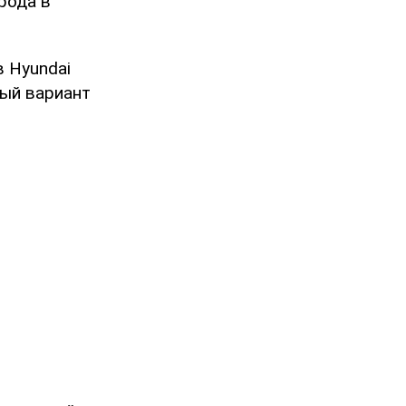
рода в
в Hyundai
ный вариант