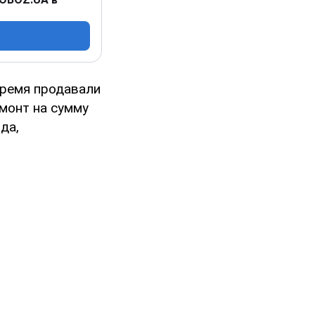
время продавали
емонт на сумму
да,