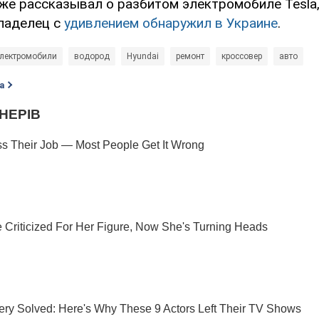
е рассказывал о разбитом электромобиле Tesla
ладелец с
удивлением обнаружил в Украине
.
лектромобили
водород
Hyundai
ремонт
кроссовер
авто
а