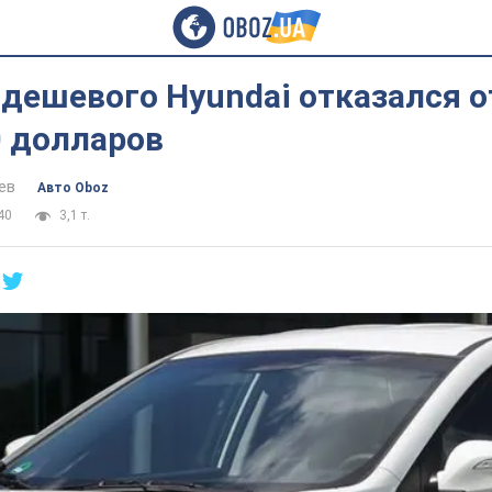
дешевого Hyundai отказался о
0 долларов
ев
Авто Oboz
40
3,1 т.