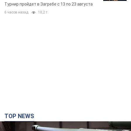
Европы основных спортсменов
Турнир пройдет в Загребе с 13 по 23 августа
6 часов назад
10,2 т.
TOP NEWS