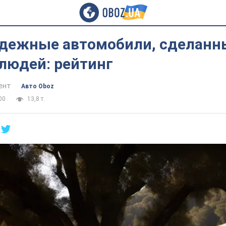
дежные автомобили, сделанн
людей: рейтинг
ент
Авто Oboz
00
13,8 т.