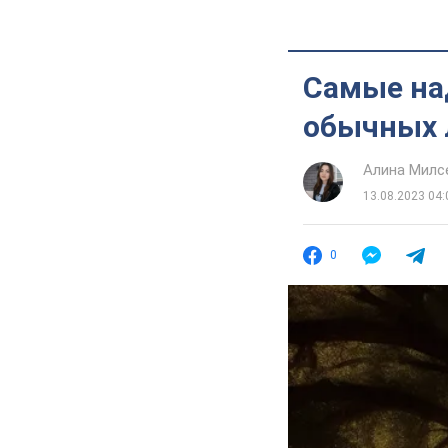
Самые на
обычных 
Алина Милс
13.08.2023 04:
0