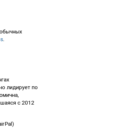
 обычных
rs
.
нгах
но лидирует по
омична,
вшаяся с 2012
irPal)