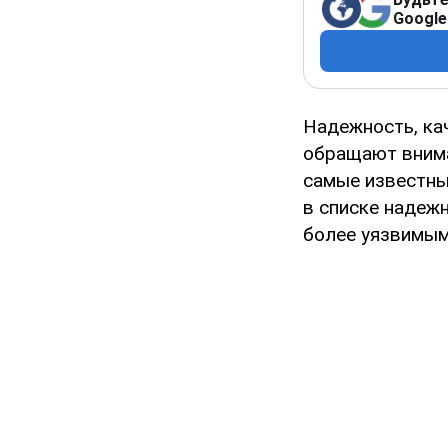
Google
Надежность, ка
обращают внима
самые известные
в списке надеж
более уязвимым