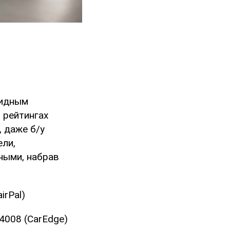
ридным
 рейтингах
 даже б/у
ели,
ными, набрав
irPal)
4008 (CarEdge)