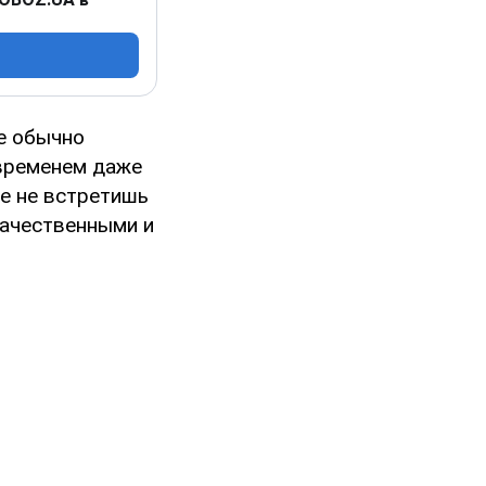
ые обычно
 временем даже
же не встретишь
качественными и