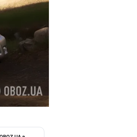
 OBOZ.UA в