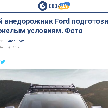
й внедорожник Ford подготови
желым условиям. Фото
ев
Авто Oboz
34
1,1 т.