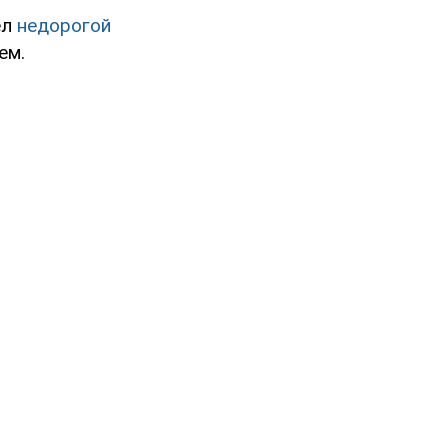
ел
недорогой
ем.