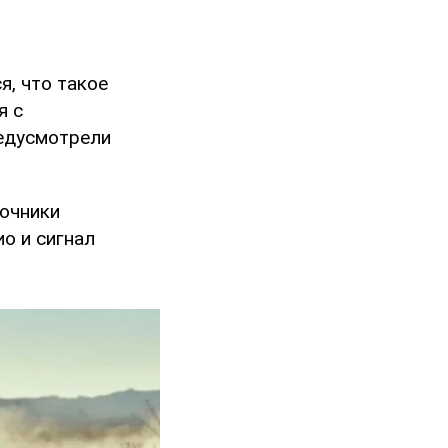
ся, что такое
я с
редусмотрели
точники
о и сигнал