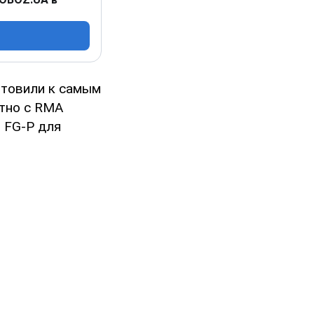
отовили к самым
стно с RMA
 FG-P для