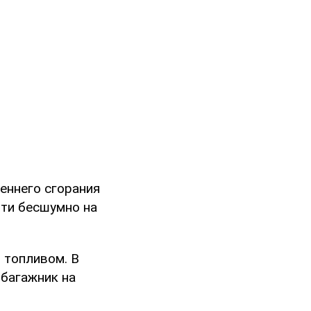
реннего сгорания
чти бесшумно на
 топливом. В
 багажник на