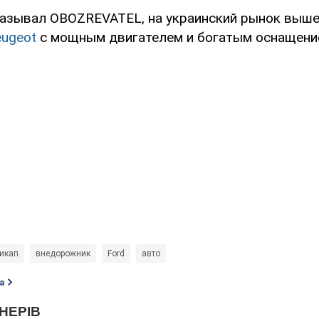
казывал OBOZREVATEL, на украинский рынок выш
ugeot
с мощным двигателем и богатым оснащени
икап
внедорожник
Ford
авто
а