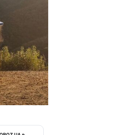
 OBOZ.UA в