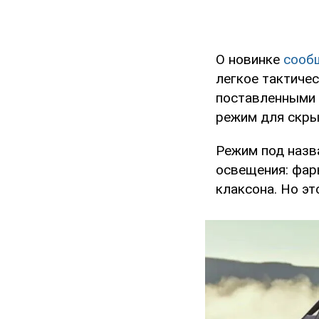
О новинке
сооб
легкое тактиче
поставленными 
режим для скры
Режим под назв
освещения: фары
клаксона. Но эт