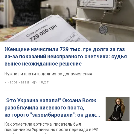
Женщине начислили 729 тыс. грн долга за газ
из-за показаний неисправного счетчика: судья
вынес неожиданное решение
Нужно ли платить долг из-за доначисления
7 часов назад
10,2 т.
"Это Украина напала!" Оксана Вояж
разоблачила киевского поэта,
которого "зазомбировали": он даже
русского не знал, а теперь хочет
Как отметила артистка, писатель был
геноцида украинцев
поклонником Украины, но после переезда в РФ